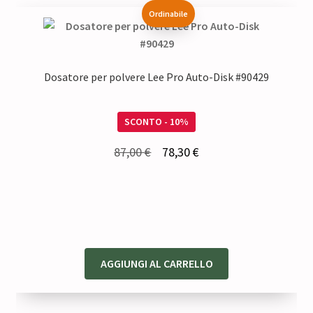
Ordinabile
Dosatore per polvere Lee Pro Auto-Disk #90429
SCONTO - 10%
Il
Il
87,00
€
78,30
€
prezzo
prezzo
originale
attuale
era:
è:
87,00 €.
78,30 €.
AGGIUNGI AL CARRELLO