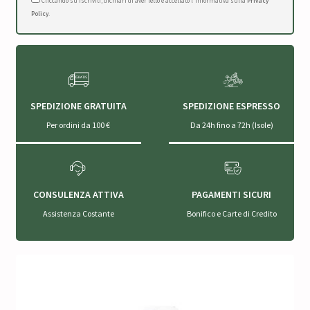
Cliccando su Iscriviti, dichiari di aver letto e accettato l'Informativa sulla
Privacy
Policy
.
SPEDIZIONE GRATUITA
SPEDIZIONE ESPRESSO
Per ordini da 100 €
Da 24h fino a 72h (Isole)
CONSULENZA ATTIVA
PAGAMENTI SICURI
Assistenza Costante
Bonifico e Carte di Credito