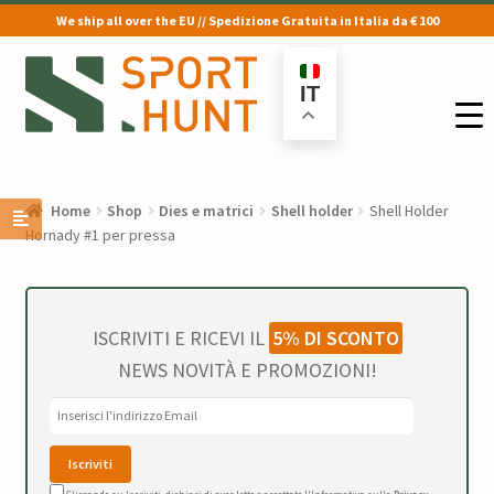
We ship all over the EU // Spedizione Gratuita in Italia da € 100
Vai
Vai
alla
al
IT
navigazione
contenuto
Home
Shop
Dies e matrici
Shell holder
Shell Holder
Hornady #1 per pressa
ISCRIVITI E RICEVI IL
5% DI SCONTO
NEWS NOVITÀ E PROMOZIONI!