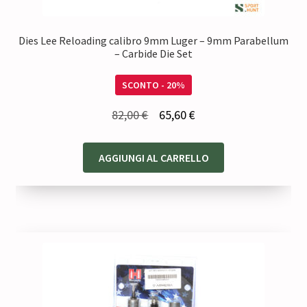
Dies Lee Reloading calibro 9mm Luger – 9mm Parabellum
– Carbide Die Set
SCONTO - 20%
Il
Il
82,00
€
65,60
€
prezzo
prezzo
originale
attuale
AGGIUNGI AL CARRELLO
era:
è:
82,00 €.
65,60 €.