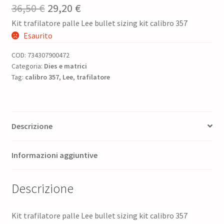
Il
Il
36,50
€
29,20
€
Kit trafilatore palle Lee bullet sizing kit calibro 357
prezzo
prezzo
Esaurito
originale
attuale
COD:
734307900472
era:
è:
Categoria:
Dies e matrici
Tag:
calibro 357
36,50 €.
,
Lee
,
trafilatore
29,20 €.
Descrizione
Informazioni aggiuntive
Descrizione
Kit trafilatore palle Lee bullet sizing kit calibro 357