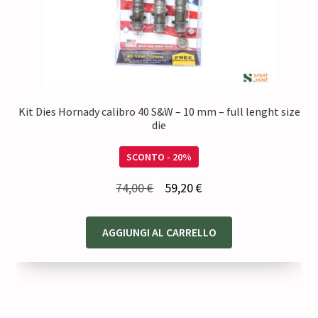
Kit Dies Hornady calibro 40 S&W – 10 mm – full lenght size
die
SCONTO - 20%
Il
Il
74,00
€
59,20
€
prezzo
prezzo
originale
attuale
AGGIUNGI AL CARRELLO
era:
è:
74,00 €.
59,20 €.