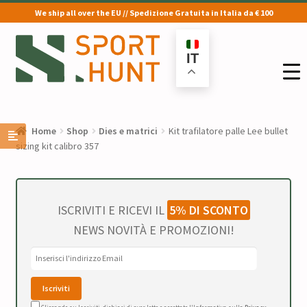
We ship all over the EU // Spedizione Gratuita in Italia da € 100
Vai
Vai
alla
al
IT
navigazione
contenuto
Home
Shop
Dies e matrici
Kit trafilatore palle Lee bullet
sizing kit calibro 357
ISCRIVITI E RICEVI IL
5% DI SCONTO
NEWS NOVITÀ E PROMOZIONI!