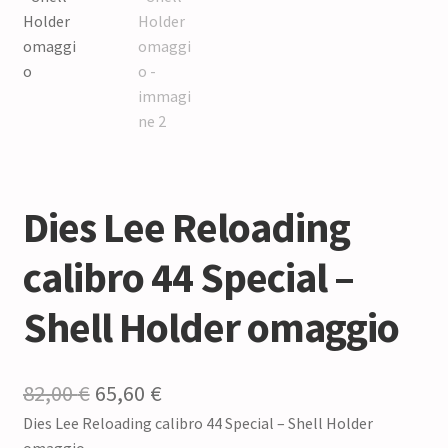
Dies Lee Reloading
calibro 44 Special –
Shell Holder omaggio
Il
Il
82,00
€
65,60
€
Dies Lee Reloading calibro 44 Special – Shell Holder
prezzo
prezzo
omaggio