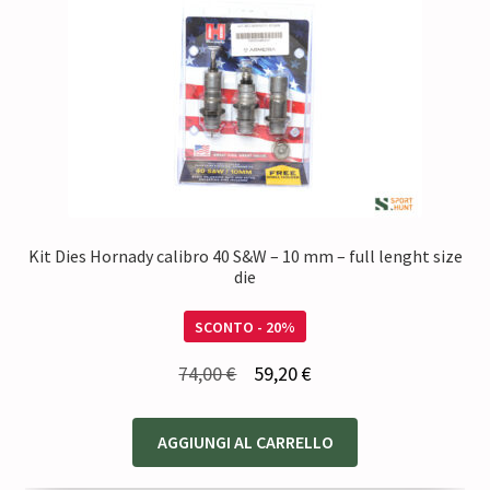
Kit Dies Hornady calibro 40 S&W – 10 mm – full lenght size
die
SCONTO - 20%
Il
Il
74,00
€
59,20
€
prezzo
prezzo
originale
attuale
AGGIUNGI AL CARRELLO
era:
è: