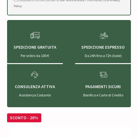
Cliccando su Iscriviti, dichiari di aver letto e accettato l'Informativa sulla
Privacy
Policy
.
SPEDIZIONE GRATUITA
SPEDIZIONE ESPRESSO
Per ordini da 100 €
Da 24h fino a 72h (Isole)
CONSULENZA ATTIVA
PAGAMENTI SICURI
Assistenza Costante
Bonifico e Carte di Credito
SCONTO - 20%