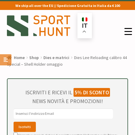
We ship all over the EU // Spedizione Gratuita in Italia da € 100
Vai
Vai
alla
al
IT
navigazione
contenuto
Home
Shop
Dies e matrici
Dies Lee Reloading calibro 44
Special – Shell Holder omaggio
ISCRIVITI E RICEVI IL
5% DI SCONTO
NEWS NOVITÀ E PROMOZIONI!