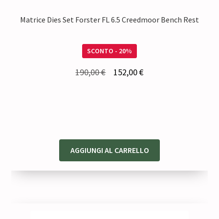
Matrice Dies Set Forster FL 6.5 Creedmoor Bench Rest
SCONTO - 20%
Il
Il
190,00
€
152,00
€
prezzo
prezzo
originale
attuale
era:
è:
190,00 €.
152,00 €.
AGGIUNGI AL CARRELLO