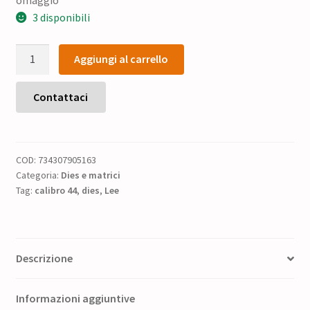
originale
attuale
3 disponibili
era:
è:
Dies
82,00 €.
65,60 €.
Aggiungi al carrello
Lee
Reloading
calibro
Contattaci
44
Special
-
COD:
734307905163
Shell
Categoria:
Dies e matrici
Holder
Tag:
calibro 44
,
dies
,
Lee
omaggio
quantità
Descrizione
Informazioni aggiuntive