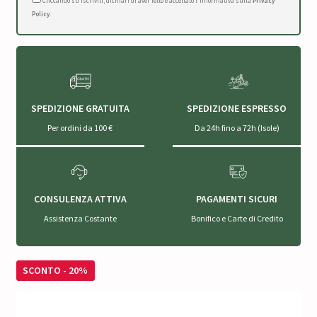
Cliccando su Iscriviti, dichiari di aver letto e accettato l'Informativa sulla
Privacy
Policy
.
SPEDIZIONE GRATUITA
SPEDIZIONE ESPRESSO
Per ordini da 100 €
Da 24h fino a 72h (Isole)
CONSULENZA ATTIVA
PAGAMENTI SICURI
Assistenza Costante
Bonifico e Carte di Credito
SCONTO - 20%