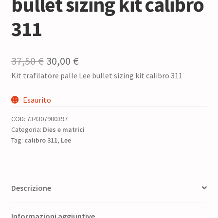
bullet sizing kit calibro
311
Il
Il
37,50
€
30,00
€
Kit trafilatore palle Lee bullet sizing kit calibro 311
prezzo
prezzo
originale
attuale
Esaurito
era:
è:
COD:
734307900397
37,50 €.
30,00 €.
Categoria:
Dies e matrici
Tag:
calibro 311
,
Lee
Descrizione
Informazioni aggiuntive