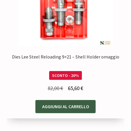
Dies Lee Steel Reloading 9×21 – Shell Holder omaggio
SCONTO - 20%
Il
Il
82,00
€
65,60
€
prezzo
prezzo
originale
attuale
AGGIUNGI AL CARRELLO
era:
è:
82,00 €.
65,60 €.