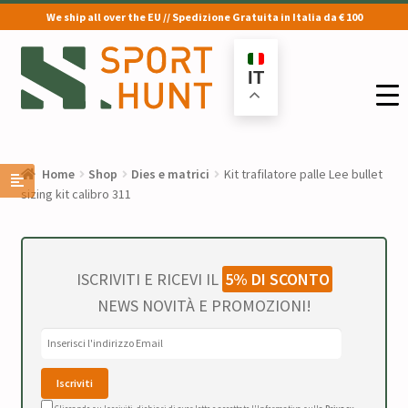
We ship all over the EU // Spedizione Gratuita in Italia da € 100
Vai
Vai
alla
al
IT
navigazione
contenuto
Home
Shop
Dies e matrici
Kit trafilatore palle Lee bullet
sizing kit calibro 311
ISCRIVITI E RICEVI IL
5% DI SCONTO
NEWS NOVITÀ E PROMOZIONI!