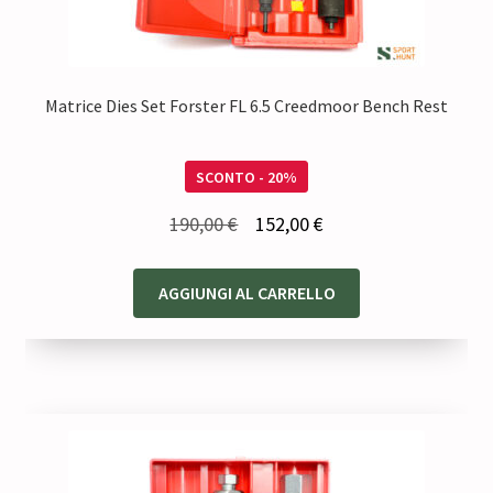
Matrice Dies Set Forster FL 6.5 Creedmoor Bench Rest
SCONTO - 20%
Il
Il
190,00
€
152,00
€
prezzo
prezzo
originale
attuale
AGGIUNGI AL CARRELLO
era:
è:
190,00 €.
152,00 €.