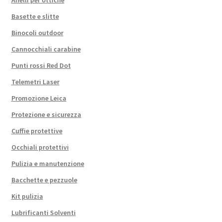
Basette e slitte
Binocoli outdoor
Cannocchiali carabine
Punti rossi Red Dot
Telemetri Laser
Promozione Leica
Protezione e sicurezza
Cuffie protettive
Occhiali protettivi
Pulizia e manutenzione
Bacchette e pezzuole
Kit pulizia
Lubrificanti Solventi