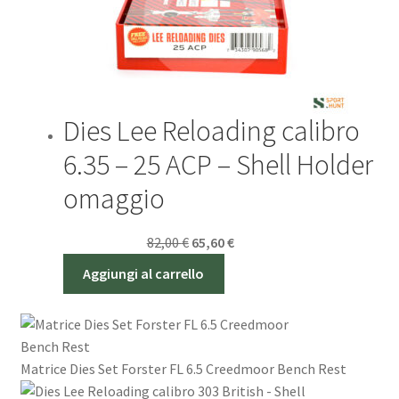
Dies Lee Reloading calibro
6.35 – 25 ACP – Shell Holder
omaggio
Il
Il
Sconto - 20%
82,00
€
65,60
€
prezzo
prezzo
Aggiungi al carrello
originale
attuale
era:
è:
82,00 €.
65,60 €.
Matrice Dies Set Forster FL 6.5 Creedmoor Bench Rest