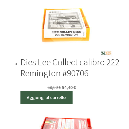
25,00 €.
20,00 €.
Dies Lee Collect calibro 222
Remington #90706
Il
Il
Sconto - 20%
68,00
€
54,40
€
prezzo
prezzo
Aggiungi al carrello
originale
attuale
era:
è:
68,00 €.
54,40 €.