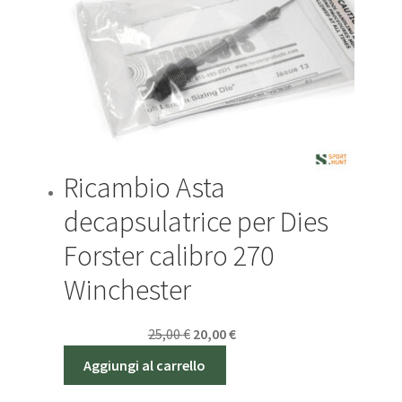
Ricambio Asta
decapsulatrice per Dies
Forster calibro 270
Winchester
Il
Il
Sconto - 20%
25,00
€
20,00
€
prezzo
prezzo
Aggiungi al carrello
originale
attuale
era:
è: