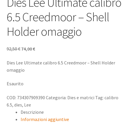
Dies Lee Ultimate calibro
6.5 Creedmoor – Shell
Holder omaggio
Il
Il
92,50
€
74,00
€
prezzo
prezzo
Dies Lee Ultimate calibro 6.5 Creedmoor – Shell Holder
originale
attuale
omaggio
era:
è:
92,50 €.
74,00 €.
Esaurito
COD:
734307909390
Categoria:
Dies e matrici
Tag:
calibro
6.5
,
dies
,
Lee
Descrizione
Informazioni aggiuntive