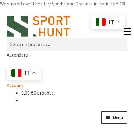
We ship all over the EU // Spedizione Gratuita in Italia da € 100
Vai
Vai
IT
alla
al
navigazione
contenuto
Cerca
Cerca
un
un
prodotto...
Attendere...
prodotto...
IT
Account
0,00
€
0 prodotti
Menu
Shop