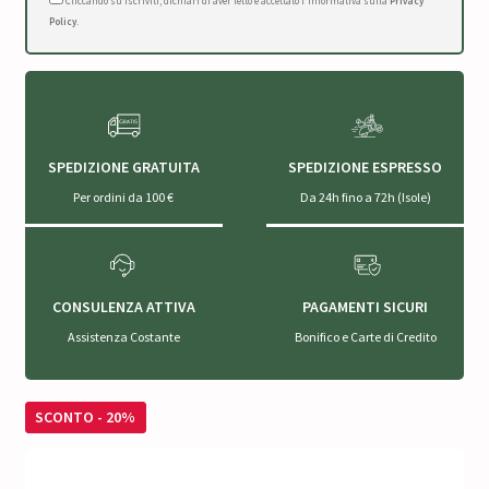
Cliccando su Iscriviti, dichiari di aver letto e accettato l'Informativa sulla
Privacy
Policy
.
SPEDIZIONE GRATUITA
SPEDIZIONE ESPRESSO
Per ordini da 100 €
Da 24h fino a 72h (Isole)
CONSULENZA ATTIVA
PAGAMENTI SICURI
Assistenza Costante
Bonifico e Carte di Credito
SCONTO - 20%