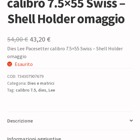
calibro 7.5×55 Swiss –
Shell Holder omaggio
Il
Il
54,00
€
43,20
€
Dies Lee Pacesetter calibro 7.5×55 Swiss – Shell Holder
prezzo
prezzo
omaggio
originale
attuale
Esaurito
era:
è:
COD:
734307907679
54,00 €.
43,20 €.
Categoria:
Dies e matrici
Tag:
calibro 7.5
,
dies
,
Lee
Descrizione
Informazioni aggiuntive