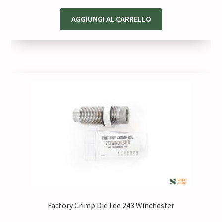
prezzo
prezzo
originale
attuale
AGGIUNGI AL CARRELLO
era:
è:
60,00 €.
54,00 €.
Factory Crimp Die Lee 243 Winchester