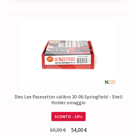
Dies Lee Pacesetter calibro 30-06 Springfield – Shell
Holder omaggio
SCONTO - 10%
Il
Il
60,00
€
54,00
€