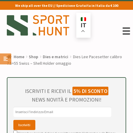
We ship all over the EU // Spedizione Gratuita in Italia da € 100
Vai
Vai
alla
al
IT
navigazione
contenuto
Home
Shop
Dies e matrici
Dies Lee Pacesetter calibro
7.5×55 Swiss – Shell Holder omaggio
ISCRIVITI E RICEVI IL
5% DI SCONTO
NEWS NOVITÀ E PROMOZIONI!