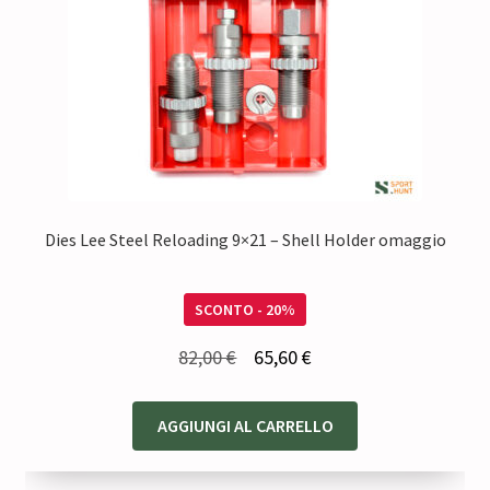
Dies Lee Steel Reloading 9×21 – Shell Holder omaggio
SCONTO - 20%
Il
Il
82,00
€
65,60
€
prezzo
prezzo
originale
attuale
AGGIUNGI AL CARRELLO
era:
è:
82,00 €.
65,60 €.