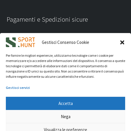
Pagamenti e Spedizioni sicure
Gestisci Consenso Cookie
Per fornire le migliori esperienze, utilizziamo tecnologie come i cookie per
memorizzare e/o accedere alle informazioni del dispositivo. Il consenso a queste
tecnologie ci permetterà di elaborare dati come il comportamento di
navigazione o ID unici su questo sito. Non acconsentire o ritirare il consenso può
influire negativamente su alcune caratteristiche e funzioni.
Gestisci servizi
Accetta
iVision Communication S.r.l.
- P.Iva 04233830407 - REA: RN
Nega
331582 Copyright 2026. Tutti i diritti riservati.
© Sport Hunt 2026
Visualizza le preferenze