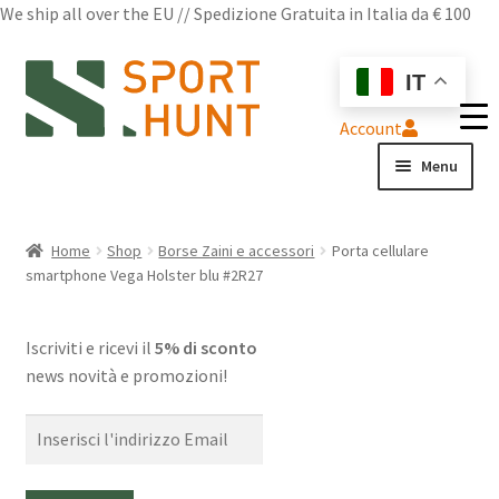
We ship all over the EU // Spedizione Gratuita in Italia da € 100
Vai
Vai
IT
alla
al
navigazione
contenuto
Account
Menu
Shop
Home
Shop
Borse Zaini e accessori
Porta cellulare
smartphone Vega Holster blu #2R27
Chi siamo
Domande frequenti
Iscriviti e ricevi il
5% di sconto
news novità e promozioni!
Contatti