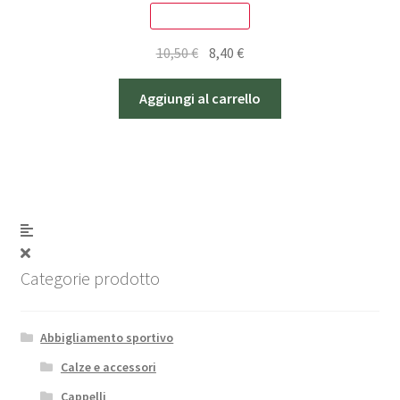
SCONTO - 20%
Il
Il
10,50
€
8,40
€
prezzo
prezzo
originale
attuale
Aggiungi al carrello
era:
è:
10,50 €.
8,40 €.
Categorie prodotto
Abbigliamento sportivo
Calze e accessori
Cappelli