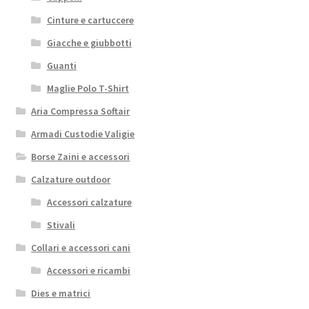
Cinture e cartuccere
Giacche e giubbotti
Guanti
Maglie Polo T-Shirt
Aria Compressa Softair
Armadi Custodie Valigie
Borse Zaini e accessori
Calzature outdoor
Accessori calzature
Stivali
Collari e accessori cani
Accessori e ricambi
Dies e matrici