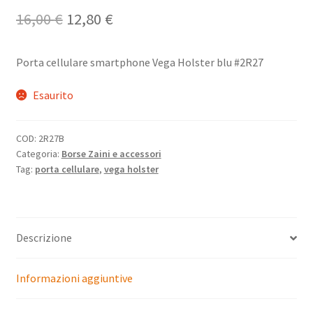
Il
Il
16,00
€
12,80
€
prezzo
prezzo
Porta cellulare smartphone Vega Holster blu #2R27
originale
attuale
era:
è:
Esaurito
16,00 €.
12,80 €.
COD:
2R27B
Categoria:
Borse Zaini e accessori
Tag:
porta cellulare
,
vega holster
Descrizione
Informazioni aggiuntive