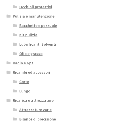
Occhiali protettivi
Pulizia e manutenzione
Bacchette e pezzuole
Kit pulizia
Lubrificanti Solventi
Olio e grasso
Radio e Gps
Ricambi ed accessori
Corto
Lungo
Ricarica e attrezzature
Attrezzature varie
Bilance di precisione