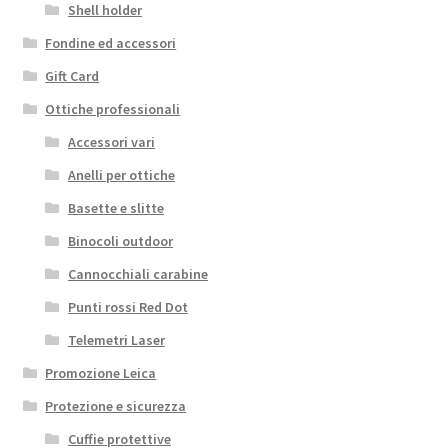
Shell holder
Fondine ed accessori
Gift Card
Ottiche professionali
Accessori vari
Anelli per ottiche
Basette e slitte
Binocoli outdoor
Cannocchiali carabine
Punti rossi Red Dot
Telemetri Laser
Promozione Leica
Protezione e sicurezza
Cuffie protettive