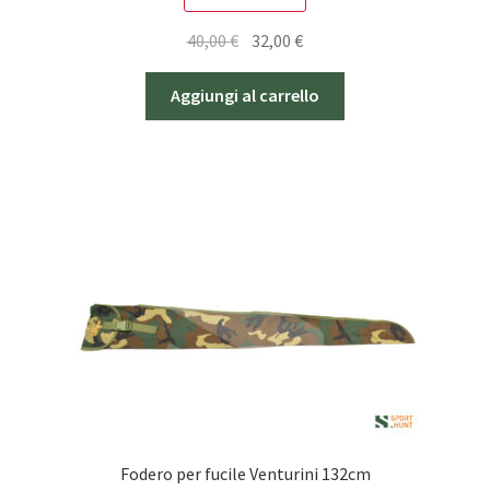
Il
Il
40,00
€
32,00
€
prezzo
prezzo
originale
attuale
Aggiungi al carrello
era:
è:
40,00 €.
32,00 €.
Fodero per fucile Venturini 132cm