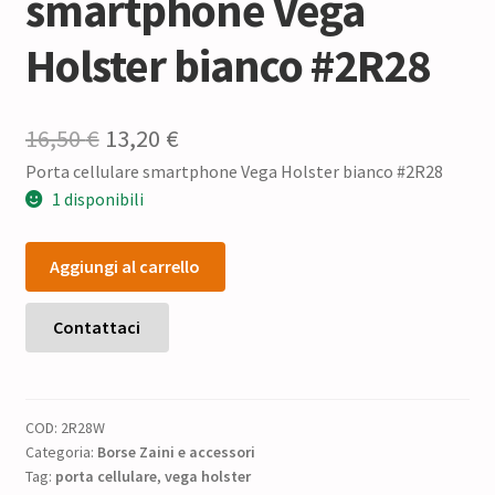
smartphone Vega
Holster bianco #2R28
Il
Il
16,50
€
13,20
€
Porta cellulare smartphone Vega Holster bianco #2R28
prezzo
prezzo
1 disponibili
originale
attuale
Porta
era:
è:
Aggiungi al carrello
cellulare
16,50 €.
13,20 €.
smartphone
Vega
Contattaci
Holster
bianco
#2R28
COD:
2R28W
quantità
Categoria:
Borse Zaini e accessori
Tag:
porta cellulare
,
vega holster