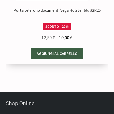
Porta telefono documenti Vega Holster blu #2R25
SCONTO - 20%
Il
Il
12,50
€
10,00
€
prezzo
prezzo
originale
attuale
AGGIUNGI AL CARRELLO
era:
è:
12,50 €.
10,00 €.
Shop Online