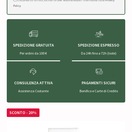
Cliccando su Iscriviti, dichiari di aver letto e accettato l'Informativa sulla
Privacy
Policy
.
SPEDIZIONE GRATUITA
SPEDIZIONE ESPRESSO
Per ordini da 100 €
Da 24h fino a 72h (Isole)
CONSULENZA ATTIVA
PAGAMENTI SICURI
Assistenza Costante
Bonifico e Carte di Credito
SCONTO - 20%