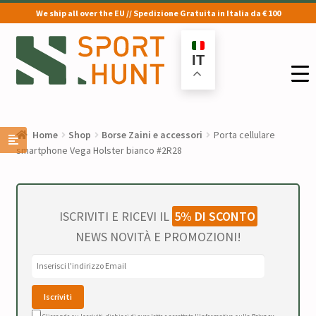
We ship all over the EU // Spedizione Gratuita in Italia da € 100
Vai
Vai
alla
al
IT
navigazione
contenuto
Home
Shop
Borse Zaini e accessori
Porta cellulare
smartphone Vega Holster bianco #2R28
ISCRIVITI E RICEVI IL
5% DI SCONTO
NEWS NOVITÀ E PROMOZIONI!