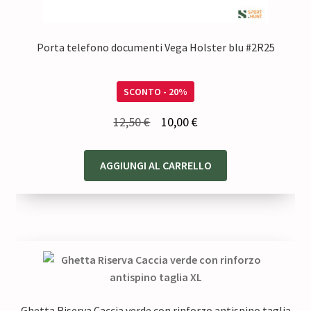
Porta telefono documenti Vega Holster blu #2R25
SCONTO - 20%
Il
Il
12,50
€
10,00
€
prezzo
prezzo
originale
attuale
AGGIUNGI AL CARRELLO
era:
è:
12,50 €.
10,00 €.
Ghetta Riserva Caccia verde con rinforzo antispino taglia