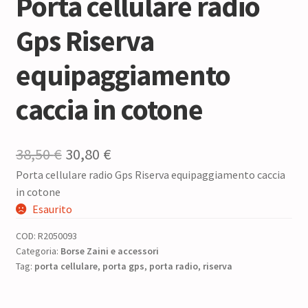
Porta cellulare radio
Gps Riserva
equipaggiamento
caccia in cotone
Il
Il
38,50
€
30,80
€
Porta cellulare radio Gps Riserva equipaggiamento caccia
prezzo
prezzo
in cotone
originale
attuale
Esaurito
era:
è:
COD:
R2050093
38,50 €.
30,80 €.
Categoria:
Borse Zaini e accessori
Tag:
porta cellulare
,
porta gps
,
porta radio
,
riserva