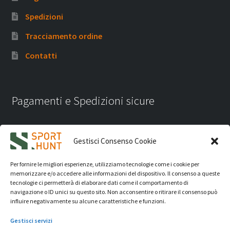
Spedizioni
Tracciamento ordine
Contatti
Pagamenti e Spedizioni sicure
Gestisci Consenso Cookie
Per fornire le migliori esperienze, utilizziamo tecnologie come i cookie per
memorizzare e/o accedere alle informazioni del dispositivo. Il consenso a queste
tecnologie ci permetterà di elaborare dati come il comportamento di
navigazione o ID unici su questo sito. Non acconsentire o ritirare il consenso può
influire negativamente su alcune caratteristiche e funzioni.
Gestisci servizi