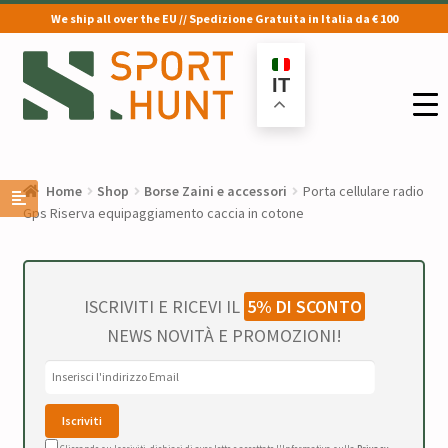
We ship all over the EU // Spedizione Gratuita in Italia da € 100
Vai
Vai
alla
al
IT
navigazione
contenuto
Home
Shop
Borse Zaini e accessori
Porta cellulare radio
Gps Riserva equipaggiamento caccia in cotone
ISCRIVITI E RICEVI IL
5% DI SCONTO
NEWS NOVITÀ E PROMOZIONI!