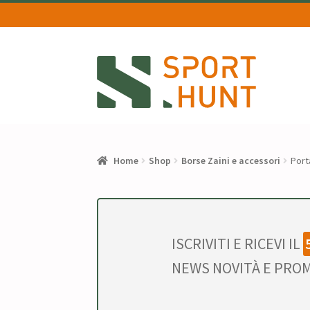
Vai
Vai
alla
al
navigazione
contenuto
Home
Shop
Borse Zaini e accessori
Port
ISCRIVITI E RICEVI IL
NEWS NOVITÀ E PROM