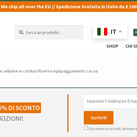
We ship all over the EU // Spedizione Gratuita in Italia da € 100
Cerca
Cerca
IT
un
un
prodotto...
prodotto...
SHOP
CHI 
a cellulare in cordura Riserva equipaggiamento caccia
5% DI SCONTO
OZIONI!
Cliccando su Iscriviti, dichiari 