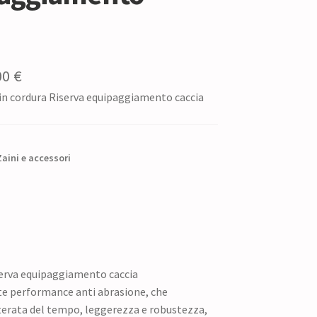
Il
00
€
 in cordura Riserva equipaggiamento caccia
zzo
prezzo
ginale
attuale
è:
Zaini e accessori
0 €.
20,00 €.
iserva equipaggiamento caccia
ate performance anti abrasione, che
terata del tempo, leggerezza e robustezza,