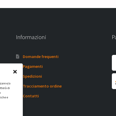
Informazioni
P
Domande frequenti
Pagamenti
Spedizioni
zzare e/o
Tracciamento ordine
tterà di
n
Contatti
tiche e