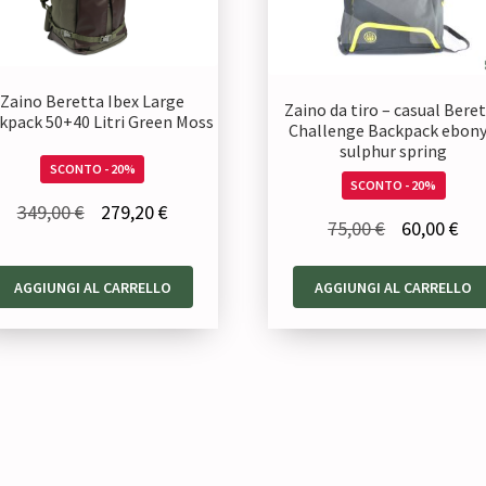
Zaino Beretta Ibex Large
Zaino da tiro – casual Bere
kpack 50+40 Litri Green Moss
Challenge Backpack ebony
sulphur spring
SCONTO - 20%
SCONTO - 20%
Il
Il
349,00
€
279,20
€
Il
Il
75,00
€
60,00
€
prezzo
prezzo
prezzo
pre
originale
attuale
AGGIUNGI AL CARRELLO
AGGIUNGI AL CARRELLO
originale
att
era:
è:
era:
è:
349,00 €.
279,20 €.
75,00 €.
60,