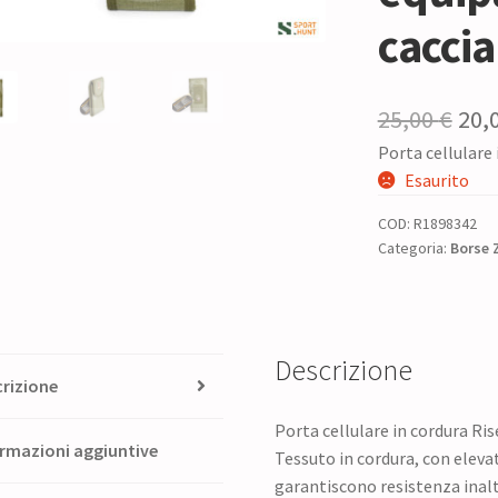
caccia
Il
25,00
€
20,
Porta cellulare
pre
Esaurito
ori
COD:
R1898342
era:
Categoria:
Borse 
25,0
Descrizione
rizione
Porta cellulare in cordura R
rmazioni aggiuntive
Tessuto in cordura, con elev
garantiscono resistenza inal