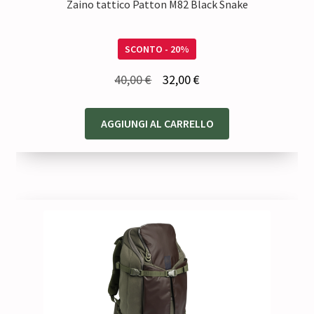
Zaino tattico Patton M82 Black Snake
SCONTO - 20%
Il
Il
40,00
€
32,00
€
prezzo
prezzo
originale
attuale
AGGIUNGI AL CARRELLO
era:
è:
40,00 €.
32,00 €.