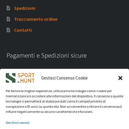
Spedizioni
Tracciamento ordine
Contatti
Pagamenti e Spedizioni sicure
Gestisci Consenso Cookie
Per fornire le migliori esperienze, utilizziamo tecnologie come i cookie per
memorizzare e/o accedere alle informazioni del dispositivo. Il consenso a queste
tecnologie ci permetterà di elaborare dati come il comportamento di
navigazione o ID unici su questo sito. Non acconsentire o ritirare il consenso può
influire negativamente su alcune caratteristiche e funzioni.
Gestisci servizi