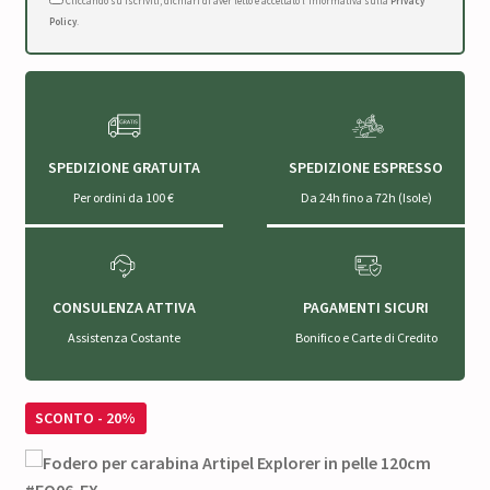
Cliccando su Iscriviti, dichiari di aver letto e accettato l'Informativa sulla
Privacy
Policy
.
SPEDIZIONE GRATUITA
SPEDIZIONE ESPRESSO
Per ordini da 100 €
Da 24h fino a 72h (Isole)
CONSULENZA ATTIVA
PAGAMENTI SICURI
Assistenza Costante
Bonifico e Carte di Credito
SCONTO - 20%