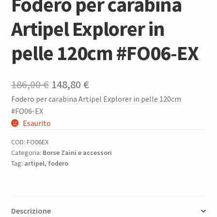
Fodero per carabina
Artipel Explorer in
pelle 120cm #FO06-EX
Il
Il
186,00
€
148,80
€
Fodero per carabina Artipel Explorer in pelle 120cm
prezzo
prezzo
#FO06-EX
originale
attuale
Esaurito
era:
è:
COD:
FO06EX
186,00 €.
148,80 €.
Categoria:
Borse Zaini e accessori
Tag:
artipel
,
fodero
Descrizione