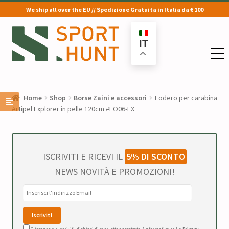
We ship all over the EU // Spedizione Gratuita in Italia da € 100
Vai
Vai
alla
al
IT
navigazione
contenuto
Home
Shop
Borse Zaini e accessori
Fodero per carabina
Artipel Explorer in pelle 120cm #FO06-EX
ISCRIVITI E RICEVI IL
5% DI SCONTO
NEWS NOVITÀ E PROMOZIONI!