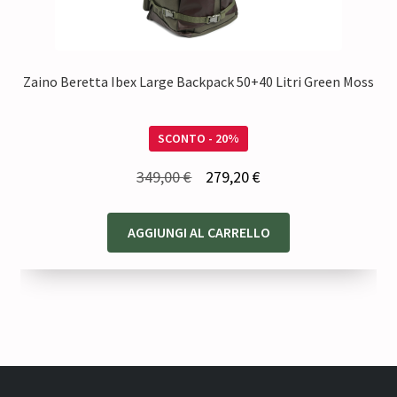
Zaino Beretta Ibex Large Backpack 50+40 Litri Green Moss
SCONTO - 20%
Il
Il
349,00
€
279,20
€
prezzo
prezzo
originale
attuale
AGGIUNGI AL CARRELLO
era:
è:
349,00 €.
279,20 €.