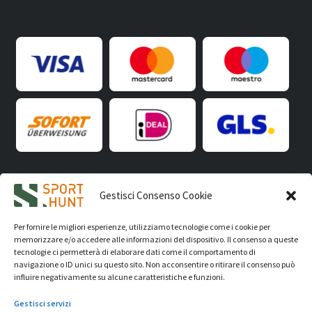
Gestisci Consenso Cookie
iVision Communication S.r.l.
- P.Iva 04233830407 - REA: RN
331582 Copyright 2026. Tutti i diritti riservati.
Per fornire le migliori esperienze, utilizziamo tecnologie come i cookie per
© Sport Hunt 2026
memorizzare e/o accedere alle informazioni del dispositivo. Il consenso a queste
tecnologie ci permetterà di elaborare dati come il comportamento di
navigazione o ID unici su questo sito. Non acconsentire o ritirare il consenso può
influire negativamente su alcune caratteristiche e funzioni.
Gestisci servizi