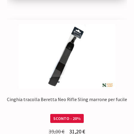
Cinghia tracolla Beretta Neo Rifle Sling marrone per fucile
SCONTO - 20%
Il
Il
39,00
€
31,20
€