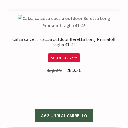
Calza calzetti caccia outdoor Beretta Long Primaloft
taglia 41-43
SCONTO - 25%
Il
Il
35,00
€
26,25
€
prezzo
prezzo
originale
attuale
era:
è:
35,00 €.
26,25 €.
AGGIUNGI AL CARRELLO