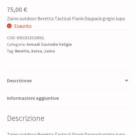
75,00
€
Zaino outdoor Beretta Tactical Flank Daypack grigio lupo
Esaurito
COD:
8051832520862
Categoria:
Armadi Custodie Valigie
Tag:
Beretta
,
borsa
,
zaino
Descrizione
Informazioni aggiuntive
Descrizione
Zaino outdoor Beretta Tactical Flank Daypack grigio lupo