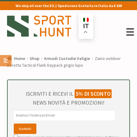
We ship all over the EU // Spedizione Gratuita in Italia da € 100
Vai
Vai
alla
al
IT
navigazione
contenuto
Home
Shop
Armadi Custodie Valigie
Zaino outdoor
Beretta Tactical Flank Daypack grigio lupo
ISCRIVITI E RICEVI IL
5% DI SCONTO
NEWS NOVITÀ E PROMOZIONI!