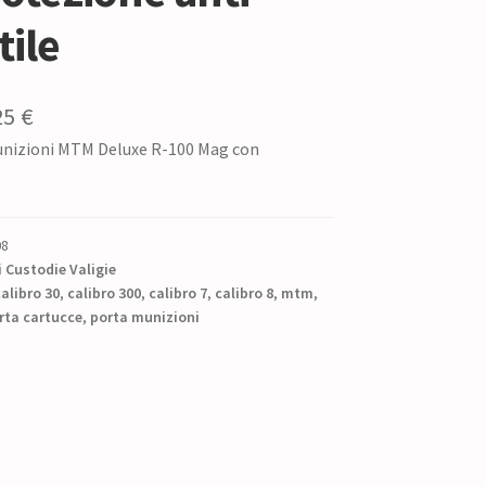
tile
Il
25
€
unizioni MTM Deluxe R-100 Mag con
zzo
prezzo
ginale
attuale
è:
08
0 €.
21,25 €.
 Custodie Valigie
alibro 30
,
calibro 300
,
calibro 7
,
calibro 8
,
mtm
,
rta cartucce
,
porta munizioni