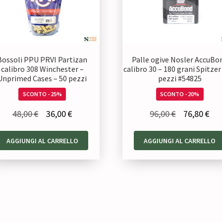
Bossoli PPU PRVI Partizan
Palle ogive Nosler AccuBo
calibro 308 Winchester –
calibro 30 – 180 grani Spitzer
Unprimed Cases – 50 pezzi
pezzi #54825
SCONTO - 25%
SCONTO - 20%
Il
Il
Il
Il
48,00
€
36,00
€
96,00
€
76,80
€
prezzo
prezzo
prezzo
pre
AGGIUNGI AL CARRELLO
AGGIUNGI AL CARRELLO
originale
attuale
originale
att
era:
è:
era:
è:
48,00 €.
36,00 €.
96,00 €.
76,