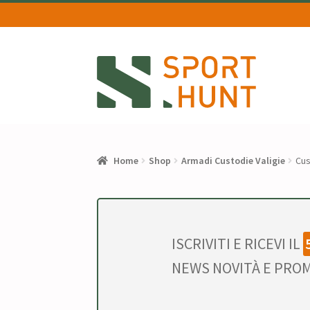
Vai
Vai
alla
al
navigazione
contenuto
Home
Shop
Armadi Custodie Valigie
Cus
ISCRIVITI E RICEVI IL
NEWS NOVITÀ E PROM