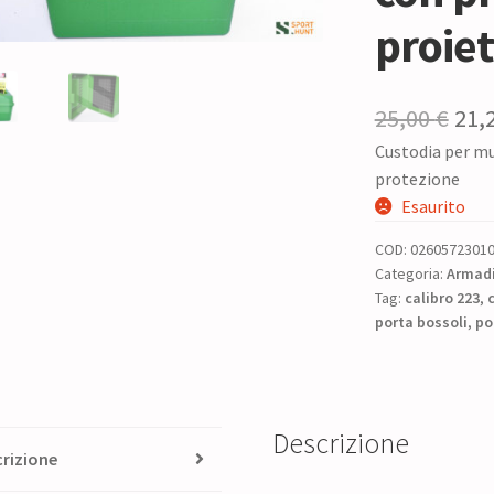
proiet
Il
25,00
€
21,
Custodia per m
pre
protezione
ori
Esaurito
era:
COD:
0260572301
25,0
Categoria:
Armadi
Tag:
calibro 223
,
c
porta bossoli
,
po
Descrizione
rizione