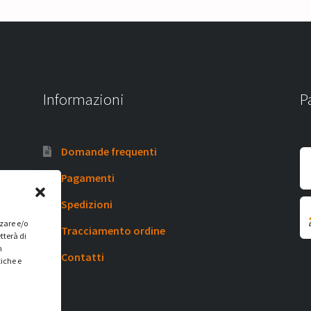
Informazioni
P
Domande frequenti
Pagamenti
Spedizioni
zzare e/o
Tracciamento ordine
tterà di
n
Contatti
tiche e