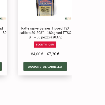
nd
Palle ogive Barnes Tipped TSX
 – 50
calibro 30 .308″ – 180 grani TTSX
BT – 50 pezzi #30372
SCONTO - 20%
Il
Il
84,00
€
67,20
€
zzo
prezzo
prezzo
AGGIUNGI AL CARRELLO
uale
originale
attuale
era:
è:
80 €.
84,00 €.
67,20 €.