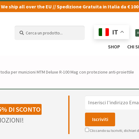
We ship all over the EU // Spedizione Gratuita in Italia da € 100
Cerca
Cerca
IT
un
un
prodotto...
prodotto...
SHOP
CHI 
todia per munizioni MTM Deluxe R-100 Mag con protezione anti-proiettile
5% DI SCONTO
OZIONI!
Cliccando su Iscriviti, dichiari 