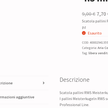
Il
9,00
€
7,70
Scatola pallini
prez
pz
origi
Esaurito
era:
COD:
4000294135
9,00 
Categoria:
Aria C
Tag:
libera vendit
Descrizione
rizione
Scatola pallini RWS Meisterku
rmazioni aggiuntive
I pallini Meisterkugeln RWS s
Professional Line.