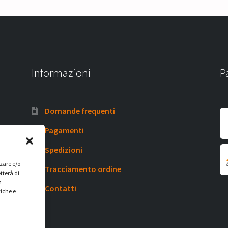
Informazioni
P
Domande frequenti
Pagamenti
Spedizioni
zzare e/o
Tracciamento ordine
tterà di
n
Contatti
tiche e