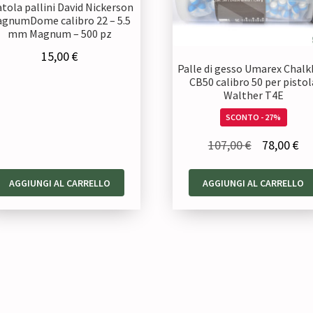
atola pallini David Nickerson
gnumDome calibro 22 – 5.5
mm Magnum – 500 pz
15,00
€
Palle di gesso Umarex Chalk
CB50 calibro 50 per pistol
Walther T4E
SCONTO - 27%
Il
Il
107,00
€
78,00
€
prezzo
pr
AGGIUNGI AL CARRELLO
AGGIUNGI AL CARRELLO
originale
at
era:
è:
107,00 €.
78