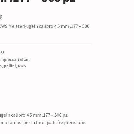
Il
€
 RWS Meisterkugeln calibro 4.5 mm .177 – 500
zo
prezzo
nale
attuale
è:
965
€.
7,70 €.
ompressa Softair
a
,
pallini
,
RWS
geln calibro 4.5 mm .177 – 500 pz
ono famosi per la loro qualità e precisione.