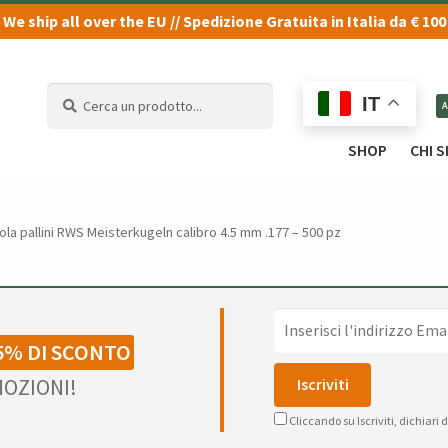
We ship all over the EU // Spedizione Gratuita in Italia da € 100
Cerca
Cerca
IT
un
un
prodotto...
prodotto...
SHOP
CHI 
ola pallini RWS Meisterkugeln calibro 4.5 mm .177 – 500 pz
5% DI SCONTO
OZIONI!
Cliccando su Iscriviti, dichiari 