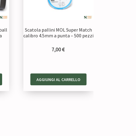
ball
Scatola pallini MOL Super Match
a
calibro 4.5mm a punta – 500 pezzi
7,00
€
ezzo
AGGIUNGI AL CARRELLO
tuale
,00 €.