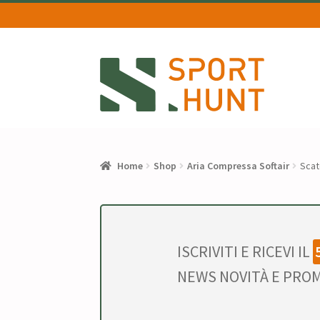
Vai
Vai
alla
al
navigazione
contenuto
Home
Shop
Aria Compressa Softair
Scat
ISCRIVITI E RICEVI IL
NEWS NOVITÀ E PROM