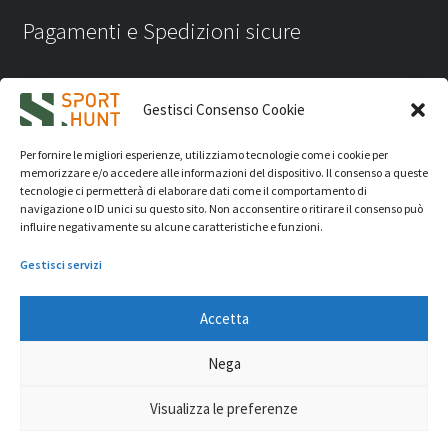
Pagamenti e Spedizioni sicure
Gestisci Consenso Cookie
Per fornire le migliori esperienze, utilizziamo tecnologie come i cookie per
memorizzare e/o accedere alle informazioni del dispositivo. Il consenso a queste
tecnologie ci permetterà di elaborare dati come il comportamento di
navigazione o ID unici su questo sito. Non acconsentire o ritirare il consenso può
influire negativamente su alcune caratteristiche e funzioni.
Gestisci servizi
Accetta
iVision Communication S.r.l.
- P.Iva 04233830407 - REA: RN
Nega
331582 Copyright 2026. Tutti i diritti riservati.
© Sport Hunt 2026
Visualizza le preferenze
0