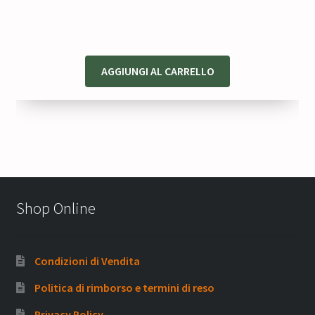
era:
è:
55,00 €.
43,00 €.
AGGIUNGI AL CARRELLO
Shop Online
Condizioni di Vendita
Politica di rimborso e termini di reso
Privacy Policy