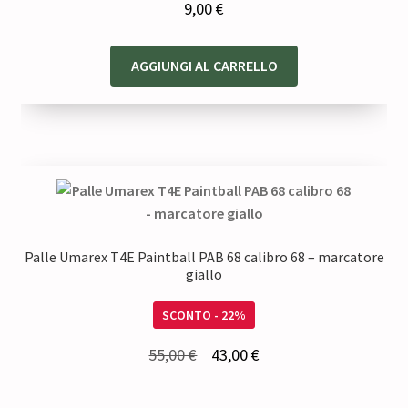
9,00
€
AGGIUNGI AL CARRELLO
Palle Umarex T4E Paintball PAB 68 calibro 68 – marcatore
giallo
SCONTO - 22%
Il
Il
55,00
€
43,00
€
prezzo
prezzo
originale
attuale