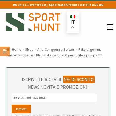
We ship all over the EU // Spedizione Gratuita in Italia da € 100
Vai
Vai
alla
al
IT
navigazione
contenuto
Home
Shop
Aria Compressa Softair
Palle di gomma
Umarex Rubberball Blackballs calibro 68 per fucile a pompa T4E
ISCRIVITI E RICEVI IL
5% DI SCONTO
NEWS NOVITÀ E PROMOZIONI!