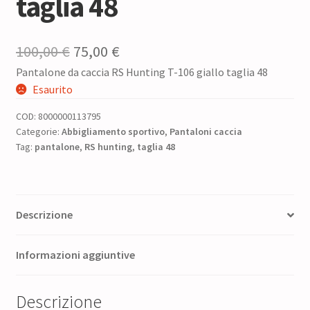
taglia 48
Il
Il
100,00
€
75,00
€
Pantalone da caccia RS Hunting T-106 giallo taglia 48
prezzo
prezzo
Esaurito
originale
attuale
COD:
8000000113795
era:
è:
Categorie:
Abbigliamento sportivo
,
Pantaloni caccia
Tag:
pantalone
100,00 €.
,
RS hunting
75,00 €.
,
taglia 48
Descrizione
Informazioni aggiuntive
Descrizione