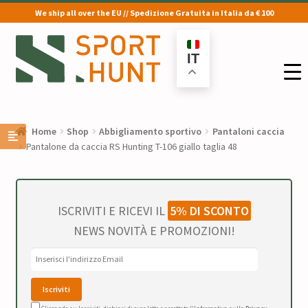
We ship all over the EU // Spedizione Gratuita in Italia da € 100
Vai
Vai
alla
al
IT
navigazione
contenuto
Home
Shop
Abbigliamento sportivo
Pantaloni caccia
Pantalone da caccia RS Hunting T-106 giallo taglia 48
ISCRIVITI E RICEVI IL
5% DI SCONTO
NEWS NOVITÀ E PROMOZIONI!