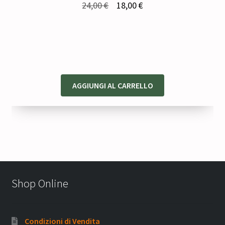
Il
Il
24,00
€
18,00
€
prezzo
prezzo
originale
attuale
era:
è:
24,00 €.
18,00 €.
AGGIUNGI AL CARRELLO
Shop Online
Condizioni di Vendita