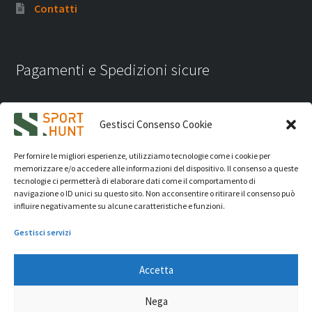
Contatti
Pagamenti e Spedizioni sicure
Gestisci Consenso Cookie
Per fornire le migliori esperienze, utilizziamo tecnologie come i cookie per
memorizzare e/o accedere alle informazioni del dispositivo. Il consenso a queste
tecnologie ci permetterà di elaborare dati come il comportamento di
navigazione o ID unici su questo sito. Non acconsentire o ritirare il consenso può
influire negativamente su alcune caratteristiche e funzioni.
Gestisci servizi
Accetta
iVision Communication S.r.l.
- P.Iva 04233830407 - REA: RN
Nega
331582 Copyright 2026. Tutti i diritti riservati.