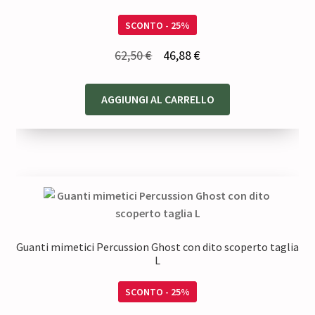
SCONTO - 25%
Il
Il
62,50
€
46,88
€
prezzo
prezzo
originale
attuale
AGGIUNGI AL CARRELLO
era:
è:
62,50 €.
46,88 €.
Guanti mimetici Percussion Ghost con dito scoperto taglia
L
SCONTO - 25%