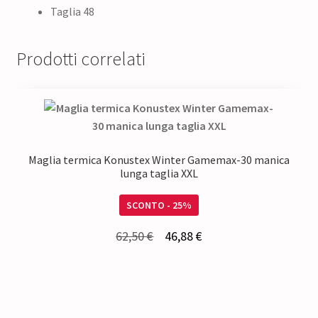
Taglia 48
Prodotti correlati
Maglia termica Konustex Winter Gamemax-30 manica
lunga taglia XXL
SCONTO - 25%
Il
Il
62,50
€
46,88
€
prezzo
prezzo
originale
attuale
era:
è:
62,50 €.
46,88 €.