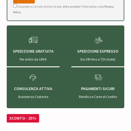
Cliccando su Iscriviti, dichiari di aver letto e accettato l'Informativa sulla
Privacy
Policy
.
SPEDIZIONE GRATUITA
SPEDIZIONE ESPRESSO
Per ordini da 100 €
Da 24h fino a 72h (Isole)
CONSULENZA ATTIVA
PAGAMENTI SICURI
Assistenza Costante
Bonifico e Carte di Credito
SCONTO - 25%