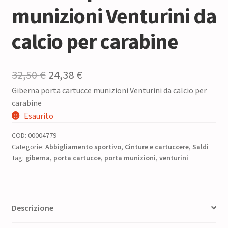
munizioni Venturini da
calcio per carabine
Il
Il
32,50
€
24,38
€
Giberna porta cartucce munizioni Venturini da calcio per
prezzo
prezzo
carabine
originale
attuale
Esaurito
era:
è:
COD:
00004779
32,50 €.
24,38 €.
Categorie:
Abbigliamento sportivo
,
Cinture e cartuccere
,
Saldi
Tag:
giberna
,
porta cartucce
,
porta munizioni
,
venturini
Descrizione