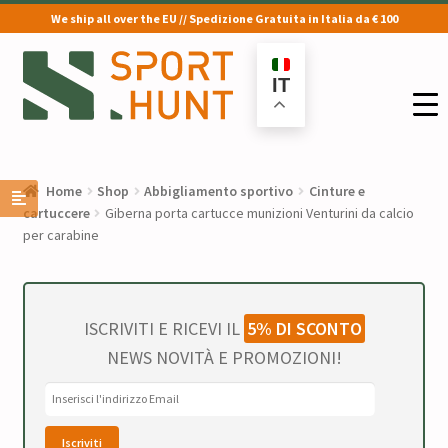
We ship all over the EU // Spedizione Gratuita in Italia da € 100
Vai
Vai
alla
al
IT
navigazione
contenuto
Home
Shop
Abbigliamento sportivo
Cinture e
cartuccere
Giberna porta cartucce munizioni Venturini da calcio
per carabine
ISCRIVITI E RICEVI IL
5% DI SCONTO
NEWS NOVITÀ E PROMOZIONI!