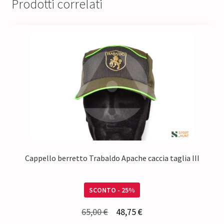
Prodotti correlati
Cappello berretto Trabaldo Apache caccia taglia III
SCONTO - 25%
Il
Il
65,00
€
48,75
€