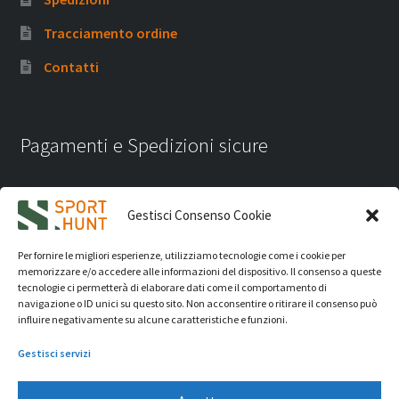
Tracciamento ordine
Contatti
Pagamenti e Spedizioni sicure
Gestisci Consenso Cookie
Per fornire le migliori esperienze, utilizziamo tecnologie come i cookie per
memorizzare e/o accedere alle informazioni del dispositivo. Il consenso a queste
tecnologie ci permetterà di elaborare dati come il comportamento di
navigazione o ID unici su questo sito. Non acconsentire o ritirare il consenso può
influire negativamente su alcune caratteristiche e funzioni.
Gestisci servizi