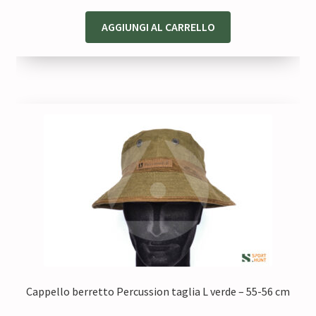
prezzo
prezzo
originale
attuale
AGGIUNGI AL CARRELLO
era:
è:
65,00 €.
48,75 €.
Cappello berretto Percussion taglia L verde – 55-56 cm