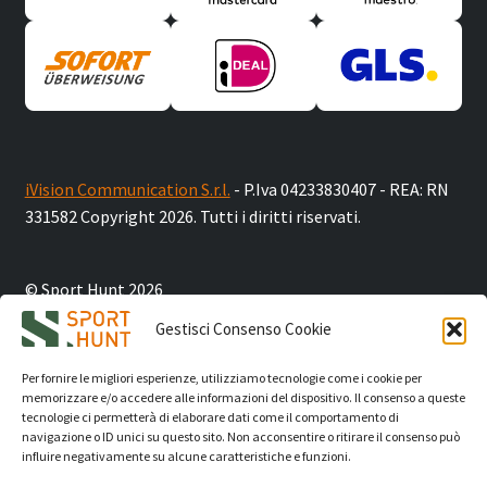
iVision Communication S.r.l.
- P.Iva 04233830407 - REA: RN
331582 Copyright 2026. Tutti i diritti riservati.
© Sport Hunt 2026
Gestisci Consenso Cookie
Il mio account
Per fornire le migliori esperienze, utilizziamo tecnologie come i cookie per
Cerca
memorizzare e/o accedere alle informazioni del dispositivo. Il consenso a queste
Cerca
Cerca
tecnologie ci permetterà di elaborare dati come il comportamento di
navigazione o ID unici su questo sito. Non acconsentire o ritirare il consenso può
un
un
influire negativamente su alcune caratteristiche e funzioni.
Attendere...
prodotto...
prodotto...