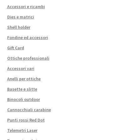
Accessori e ricambi
Dies e matrici
Shell holder
Fondine ed accessori
Gift Card
Ottiche professionali
Accessori vari
Anelli per ottiche
Basette e slitte
Binocoli outdoor
Cannocchiali carabine
Punti rossi Red Dot
Telemetri Laser