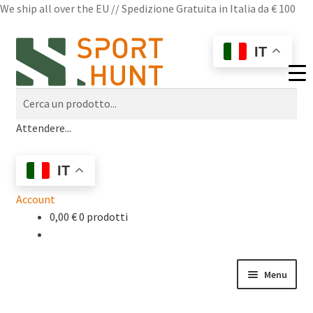
We ship all over the EU // Spedizione Gratuita in Italia da € 100
Vai
Vai
IT
alla
al
navigazione
contenuto
Cerca
Cerca
un
un
prodotto...
Attendere...
prodotto...
IT
Account
0,00
€
0 prodotti
Menu
Shop