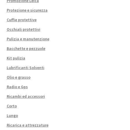
Promozione Leica
Protezione e sicurezza
Cuffie protettive
Occhiali protettivi
Pulizia e manutenzione
Bacchette e pezzuole
Kit pulizia
Lubrificanti Solventi
Olio e grasso
Radio e Gps
Ricambi ed accessori
Corto
Lungo
Ricarica e attrezzature