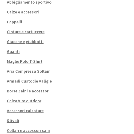
Abbigliamento sportivo
Calze e accessori
Cappelli
Cinture e cartuccere
Giacche e giubbotti
Guanti
Maglie Polo T-Shirt
Aria Compressa Softair
Armadi Custodie Valigie
Borse Zaini e accessori
Calzature outdoor
Accessori calzature
Stivali
Collari e accessori cani