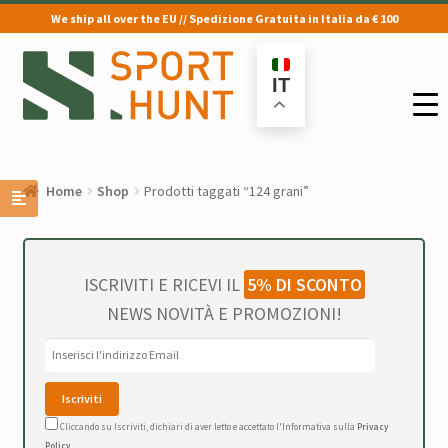
We ship all over the EU // Spedizione Gratuita in Italia da € 100
Vai
Vai
alla
al
IT
navigazione
contenuto
Home
Shop
Prodotti taggati “124 grani”
ISCRIVITI E RICEVI IL
5% DI SCONTO
NEWS NOVITÀ E PROMOZIONI!
Cliccando su Iscriviti, dichiari di aver letto e accettato l'Informativa sulla
Privacy
Policy
.