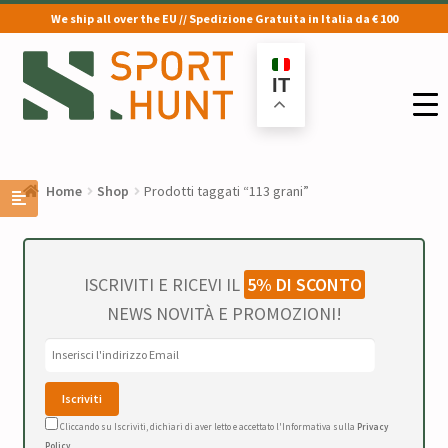
We ship all over the EU // Spedizione Gratuita in Italia da € 100
Vai
Vai
alla
al
IT
navigazione
contenuto
Home
Shop
Prodotti taggati “113 grani”
ISCRIVITI E RICEVI IL
5% DI SCONTO
NEWS NOVITÀ E PROMOZIONI!
Cliccando su Iscriviti, dichiari di aver letto e accettato l'Informativa sulla
Privacy
Policy
.