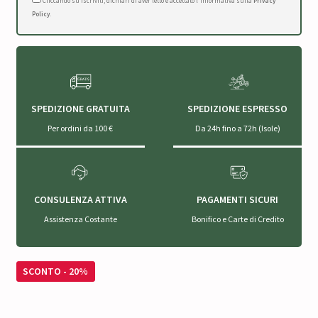
Cliccando su Iscriviti, dichiari di aver letto e accettato l'Informativa sulla
Privacy
Policy
.
SPEDIZIONE GRATUITA
SPEDIZIONE ESPRESSO
Per ordini da 100 €
Da 24h fino a 72h (Isole)
CONSULENZA ATTIVA
PAGAMENTI SICURI
Assistenza Costante
Bonifico e Carte di Credito
SCONTO - 20%