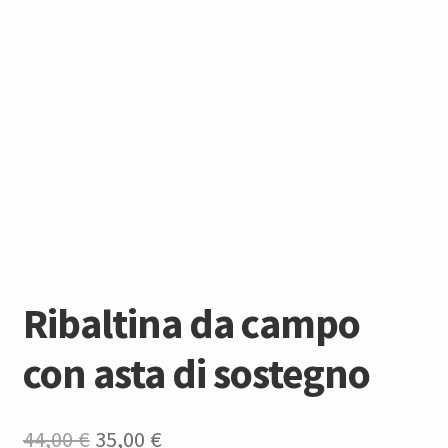
Ribaltina da campo
con asta di sostegno
Il
Il
44,00
€
35,00
€