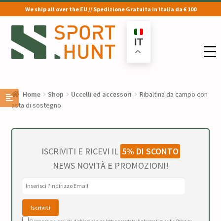
We ship all over the EU // Spedizione Gratuita in Italia da € 100
Vai
Vai
alla
al
IT
navigazione
contenuto
Home
Shop
Uccelli ed accessori
Ribaltina da campo con
asta di sostegno
ISCRIVITI E RICEVI IL
5% DI SCONTO
NEWS NOVITÀ E PROMOZIONI!