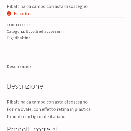
Ribaltina da campo con asta di sostegno
prezzo
prezzo
Esaurito
originale
attuale
COD:
0000035
era:
è:
Categoria:
Uccelli ed accessori
Tag:
ribaltina
44,00 €.
35,00 €.
Descrizione
Descrizione
Ribaltina da campo con asta di sostegno
Forma ovale, con effetto retina in plastica
Prodotto artigianale italiano.
Prodotti correlati