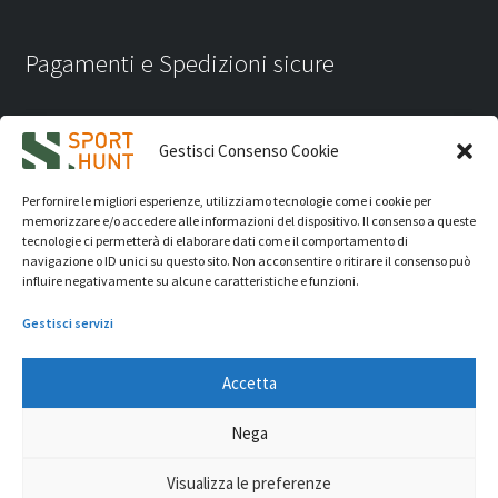
Pagamenti e Spedizioni sicure
Gestisci Consenso Cookie
Per fornire le migliori esperienze, utilizziamo tecnologie come i cookie per
memorizzare e/o accedere alle informazioni del dispositivo. Il consenso a queste
tecnologie ci permetterà di elaborare dati come il comportamento di
navigazione o ID unici su questo sito. Non acconsentire o ritirare il consenso può
influire negativamente su alcune caratteristiche e funzioni.
Gestisci servizi
Accetta
iVision Communication S.r.l.
- P.Iva 04233830407 - REA: RN
Nega
331582 Copyright 2026. Tutti i diritti riservati.
© Sport Hunt 2026
Visualizza le preferenze