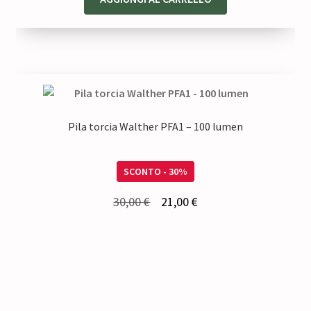
Pila torcia Walther PFA1 – 100 lumen
SCONTO - 30%
Il
Il
30,00
€
21,00
€
prezzo
prezzo
originale
attuale
era:
è:
30,00 €.
21,00 €.