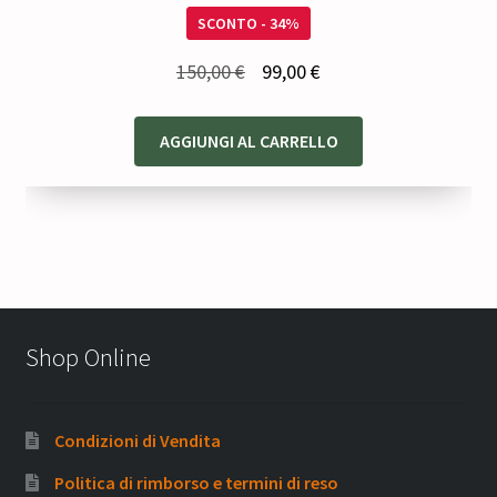
SCONTO - 34%
Il
Il
150,00
€
99,00
€
prezzo
prezzo
originale
attuale
AGGIUNGI AL CARRELLO
era:
è:
150,00 €.
99,00 €.
Shop Online
Condizioni di Vendita
Politica di rimborso e termini di reso