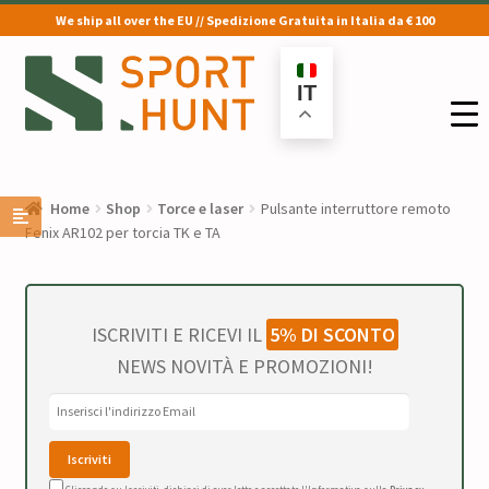
We ship all over the EU // Spedizione Gratuita in Italia da € 100
Vai
Vai
alla
al
IT
navigazione
contenuto
Home
Shop
Torce e laser
Pulsante interruttore remoto
Fenix AR102 per torcia TK e TA
ISCRIVITI E RICEVI IL
5% DI SCONTO
NEWS NOVITÀ E PROMOZIONI!