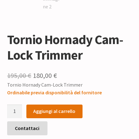
Tornio Hornady Cam-
Lock Trimmer
Il
Il
195,00
€
180,00
€
Tornio Hornady Cam-Lock Trimmer
prezzo
prezzo
Ordinabile previa disponibilità del fornitore
originale
attuale
Tornio
era:
è:
Aggiungi al carrello
Hornady
195,00 €.
180,00 €.
Cam-
Lock
Contattaci
Trimmer