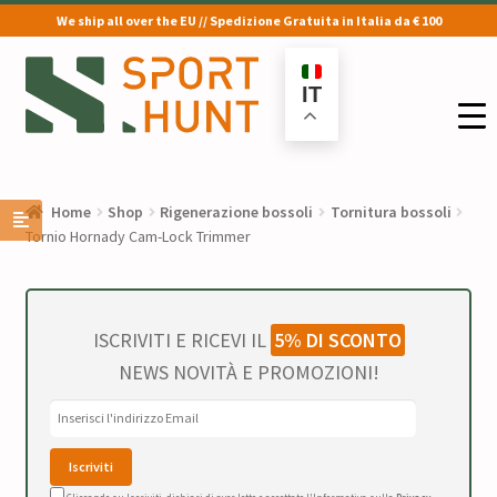
We ship all over the EU // Spedizione Gratuita in Italia da € 100
Vai
Vai
alla
al
IT
navigazione
contenuto
Home
Shop
Rigenerazione bossoli
Tornitura bossoli
Tornio Hornady Cam-Lock Trimmer
ISCRIVITI E RICEVI IL
5% DI SCONTO
NEWS NOVITÀ E PROMOZIONI!