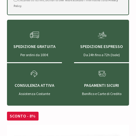
Cliccando su Iscriviti, dichiari di aver letto e accettato l'Informativa sulla
Privacy
Policy
.
SPEDIZIONE GRATUITA
SPEDIZIONE ESPRESSO
Per ordini da 100 €
Da 24h fino a 72h (Isole)
CONSULENZA ATTIVA
PAGAMENTI SICURI
Assistenza Costante
Bonifico e Carte di Credito
SCONTO - 8%