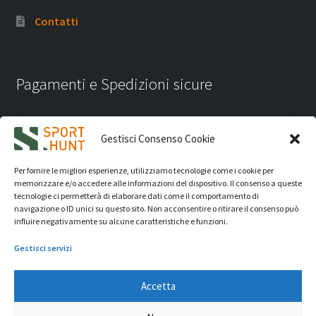
Contatti
Pagamenti e Spedizioni sicure
Gestisci Consenso Cookie
Per fornire le migliori esperienze, utilizziamo tecnologie come i cookie per
memorizzare e/o accedere alle informazioni del dispositivo. Il consenso a queste
tecnologie ci permetterà di elaborare dati come il comportamento di
navigazione o ID unici su questo sito. Non acconsentire o ritirare il consenso può
influire negativamente su alcune caratteristiche e funzioni.
Gestisci servizi
Accetta
iVision Communication S.r.l.
- P.Iva 04233830407 - REA: RN