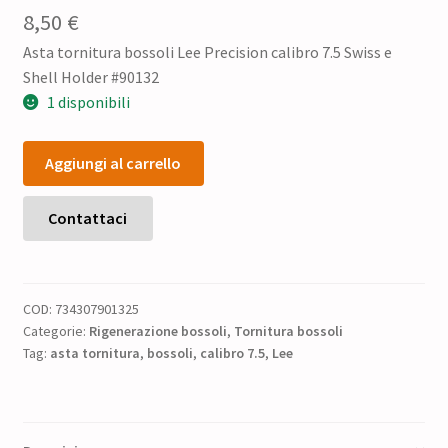
8,50
€
Asta tornitura bossoli Lee Precision calibro 7.5 Swiss e
Shell Holder #90132
1 disponibili
Asta
Aggiungi al carrello
tornitura
bossoli
Lee
Contattaci
Precision
calibro
7.5
COD:
734307901325
Swiss
Categorie:
Rigenerazione bossoli
,
Tornitura bossoli
+
Tag:
asta tornitura
,
bossoli
,
calibro 7.5
,
Lee
Shell
#90132
quantità