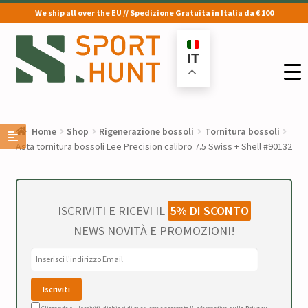
We ship all over the EU // Spedizione Gratuita in Italia da € 100
Vai
Vai
alla
al
IT
navigazione
contenuto
Home
Shop
Rigenerazione bossoli
Tornitura bossoli
Asta tornitura bossoli Lee Precision calibro 7.5 Swiss + Shell #90132
ISCRIVITI E RICEVI IL
5% DI SCONTO
NEWS NOVITÀ E PROMOZIONI!