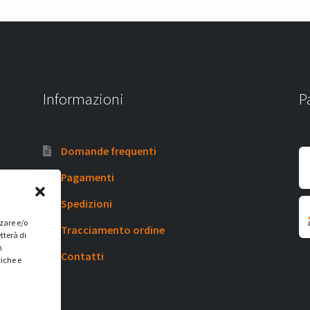
Informazioni
P
Domande frequenti
Pagamenti
Spedizioni
zzare e/o
Tracciamento ordine
tterà di
n
Contatti
tiche e