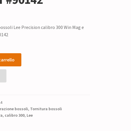
bossoli Lee Precision calibro 300 Win Mag e
0142
carrello
24
razione bossoli
,
Tornitura bossoli
ra
,
calibro 300
,
Lee