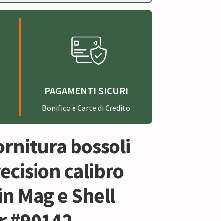
A
PAGAMENTI SICURI
Bonifico e Carte di Credito
ornitura bossoli
ecision calibro
n Mag e Shell
r #90142