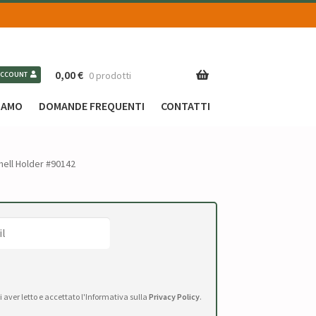
0,00
€
0 prodotti
ACCOUNT
SIAMO
DOMANDE FREQUENTI
CONTATTI
Shell Holder #90142
di aver letto e accettato l'Informativa sulla
Privacy Policy
.