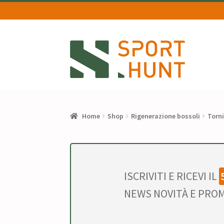
Vai
Vai
alla
al
navigazione
contenuto
Home
Shop
Rigenerazione bossoli
Torni
ISCRIVITI E RICEVI IL
NEWS NOVITÀ E PROM