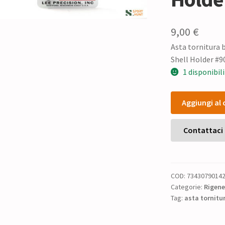
9,00
€
Asta tornitura 
Shell Holder #9
1 disponibili
Asta
Aggiungi al 
tornitura
bossoli
Lee
Contattaci
Precision
calibro
300
COD:
7343079014
Win
Categorie:
Rigene
Mag
Tag:
asta tornitu
e
Shell