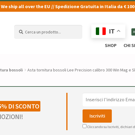
We ship all over the EU // Spedizione Gratuita in Italia da € 100
Cerca
Cerca
IT
un
un
prodotto...
prodotto...
SHOP
CHI 
tura bossoli
Asta tornitura bossoli Lee Precision calibro 300 Win Mag e 
5% DI SCONTO
OZIONI!
Cliccando su Iscriviti, dichiari 