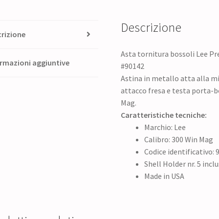
Holder
#90142
Descrizione
quantità
rizione
Asta tornitura bossoli Lee Pr
rmazioni aggiuntive
#90142
Astina in metallo atta alla m
attacco fresa e testa porta-b
Mag.
Caratteristiche tecniche:
Marchio: Lee
Calibro: 300 Win Mag
Codice identificativo: 
Shell Holder nr. 5 incl
Made in USA