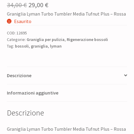
Il
Il
34,00
€
29,00
€
Graniglia Lyman Turbo Tumbler Media Tufnut Plus – Rossa
prezzo
prezzo
Esaurito
originale
attuale
COD:
12695
era:
è:
Categorie:
Graniglia per pulizia
,
Rigenerazione bossoli
Tag:
bossoli
34,00 €.
,
graniglia
,
29,00 €.
lyman
Descrizione
Informazioni aggiuntive
Descrizione
Graniglia Lyman Turbo Tumbler Media Tufnut Plus – Rossa