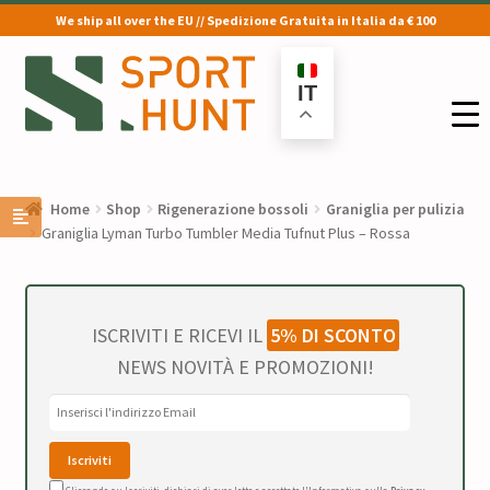
We ship all over the EU // Spedizione Gratuita in Italia da € 100
Vai
Vai
alla
al
IT
navigazione
contenuto
Home
Shop
Rigenerazione bossoli
Graniglia per pulizia
Graniglia Lyman Turbo Tumbler Media Tufnut Plus – Rossa
ISCRIVITI E RICEVI IL
5% DI SCONTO
NEWS NOVITÀ E PROMOZIONI!