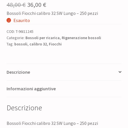
Il
Il
48,00
€
36,00
€
Bossoli Fiocchi calibro 32 SW Lungo – 250 pezzi
prezzo
prezzo
Esaurito
originale
attuale
COD:
T-96I11245
era:
è:
Categorie:
Bossoli per ricarica
,
Rigenerazione bossoli
Tag:
bossoli
48,00 €.
,
calibro 32
36,00 €.
,
Fiocchi
Descrizione
Informazioni aggiuntive
Descrizione
Bossoli Fiocchi calibro 32 SW Lungo – 250 pezzi