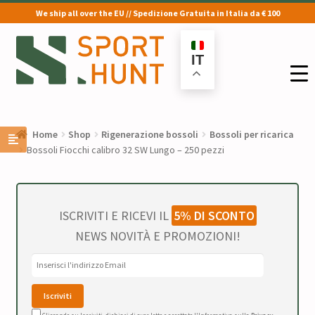
We ship all over the EU // Spedizione Gratuita in Italia da € 100
Vai
Vai
alla
al
IT
navigazione
contenuto
Home
Shop
Rigenerazione bossoli
Bossoli per ricarica
Bossoli Fiocchi calibro 32 SW Lungo – 250 pezzi
ISCRIVITI E RICEVI IL
5% DI SCONTO
NEWS NOVITÀ E PROMOZIONI!