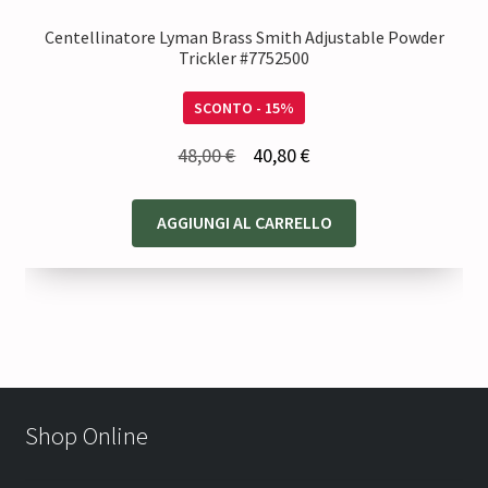
Centellinatore Lyman Brass Smith Adjustable Powder
Trickler #7752500
SCONTO - 15%
Il
Il
48,00
€
40,80
€
prezzo
prezzo
originale
attuale
AGGIUNGI AL CARRELLO
era:
è:
48,00 €.
40,80 €.
Shop Online