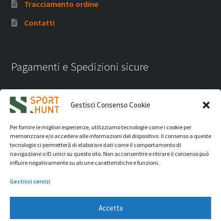
Tracciamento ordine
Contatti
Pagamenti e Spedizioni sicure
Gestisci Consenso Cookie
Per fornire le migliori esperienze, utilizziamo tecnologie come i cookie per
memorizzare e/o accedere alle informazioni del dispositivo. Il consenso a queste
tecnologie ci permetterà di elaborare dati come il comportamento di
navigazione o ID unici su questo sito. Non acconsentire o ritirare il consenso può
influire negativamente su alcune caratteristiche e funzioni.
Gestisci servizi
Accetta
iVision Communication S.r.l.
- P.Iva 04233830407 - REA: RN