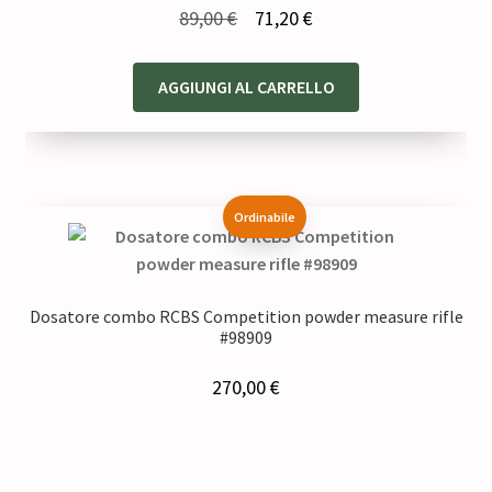
Il
Il
89,00
€
71,20
€
prezzo
prezzo
originale
attuale
AGGIUNGI AL CARRELLO
era:
è:
89,00 €.
71,20 €.
Ordinabile
Dosatore combo RCBS Competition powder measure rifle
#98909
270,00
€