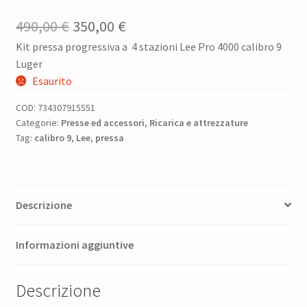
Il
Il
490,00
€
350,00
€
Kit pressa progressiva a 4 stazioni Lee Pro 4000 calibro 9
prezzo
prezzo
Luger
originale
attuale
Esaurito
era:
è:
COD:
734307915551
490,00 €.
350,00 €.
Categorie:
Presse ed accessori
,
Ricarica e attrezzature
Tag:
calibro 9
,
Lee
,
pressa
Descrizione
Informazioni aggiuntive
Descrizione