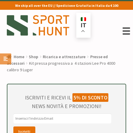
We ship all over the EU // Spedizione Gratuita in Italia da € 100
Vai
Vai
alla
al
IT
navigazione
contenuto
Home
Shop
Ricarica e attrezzature
Presse ed
accessori
Kit pressa progressiva a 4 stazioni Lee Pro 4000
calibro 9 Luger
ISCRIVITI E RICEVI IL
5% DI SCONTO
NEWS NOVITÀ E PROMOZIONI!