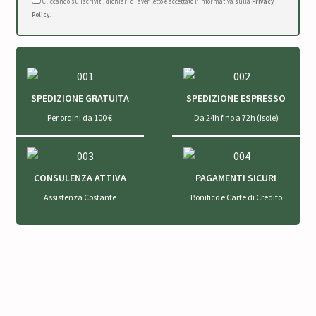
Cliccando su Iscriviti, dichiari di aver letto e accettato l'Informativa sulla
Privacy
Policy
.
SPEDIZIONE GRATUITA
SPEDIZIONE ESPRESSO
Per ordini da 100 €
Da 24h fino a 72h (Isole)
CONSULENZA ATTIVA
PAGAMENTI SICURI
Assistenza Costante
Bonifico e Carte di Credito