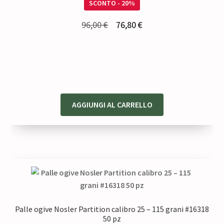
SCONTO - 20%
Il
Il
96,00
€
76,80
€
prezzo
prezzo
originale
attuale
era:
è:
96,00 €.
76,80 €.
AGGIUNGI AL CARRELLO
Palle ogive Nosler Partition calibro 25 – 115 grani #16318
50 pz