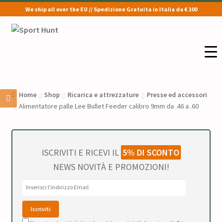
We ship all over the EU // Spedizione Gratuita in Italia da € 100
Vai
Vai
alla
al
navigazione
contenuto
Home
Shop
Ricarica e attrezzature
Presse ed accessori
Alimentatore palle Lee Bullet Feeder calibro 9mm da .46 a .60
ISCRIVITI E RICEVI IL
5% DI SCONTO
NEWS NOVITÀ E PROMOZIONI!