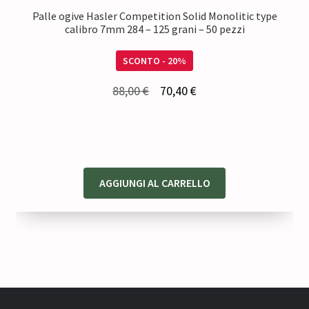
Palle ogive Hasler Competition Solid Monolitic type
calibro 7mm 284 – 125 grani – 50 pezzi
SCONTO - 20%
Il
Il
88,00
€
70,40
€
prezzo
prezzo
originale
attuale
era:
è:
88,00 €.
70,40 €.
AGGIUNGI AL CARRELLO