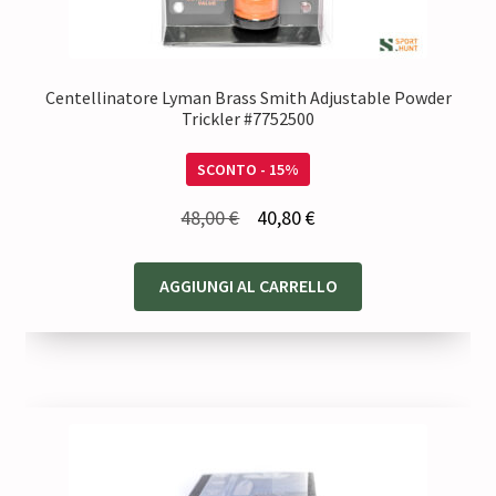
Centellinatore Lyman Brass Smith Adjustable Powder
Trickler #7752500
SCONTO - 15%
Il
Il
48,00
€
40,80
€
prezzo
prezzo
originale
attuale
AGGIUNGI AL CARRELLO
era:
è:
48,00 €.
40,80 €.