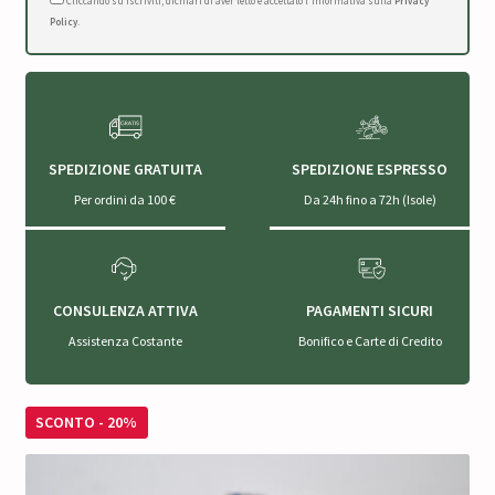
Cliccando su Iscriviti, dichiari di aver letto e accettato l'Informativa sulla
Privacy
Policy
.
SPEDIZIONE GRATUITA
SPEDIZIONE ESPRESSO
Per ordini da 100 €
Da 24h fino a 72h (Isole)
CONSULENZA ATTIVA
PAGAMENTI SICURI
Assistenza Costante
Bonifico e Carte di Credito
SCONTO - 20%