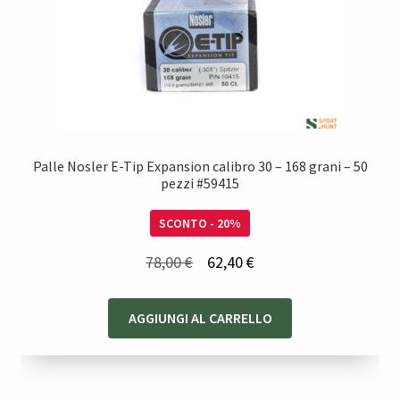
Palle Nosler E-Tip Expansion calibro 30 – 168 grani – 50
pezzi #59415
SCONTO - 20%
Il
Il
78,00
€
62,40
€
prezzo
prezzo
originale
attuale
AGGIUNGI AL CARRELLO
era:
è:
78,00 €.
62,40 €.