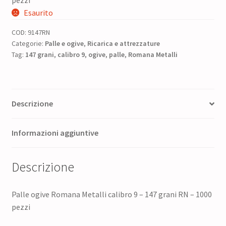
originale
attuale
Esaurito
era:
è:
COD:
9147RN
78,00 €.
62,40 €.
Categorie:
Palle e ogive
,
Ricarica e attrezzature
Tag:
147 grani
,
calibro 9
,
ogive
,
palle
,
Romana Metalli
Descrizione
Informazioni aggiuntive
Descrizione
Palle ogive Romana Metalli calibro 9 – 147 grani RN – 1000
pezzi