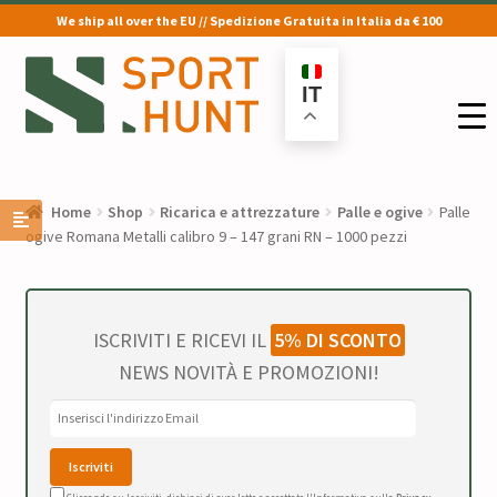
We ship all over the EU // Spedizione Gratuita in Italia da € 100
Vai
Vai
alla
al
IT
navigazione
contenuto
Home
Shop
Ricarica e attrezzature
Palle e ogive
Palle
ogive Romana Metalli calibro 9 – 147 grani RN – 1000 pezzi
ISCRIVITI E RICEVI IL
5% DI SCONTO
NEWS NOVITÀ E PROMOZIONI!