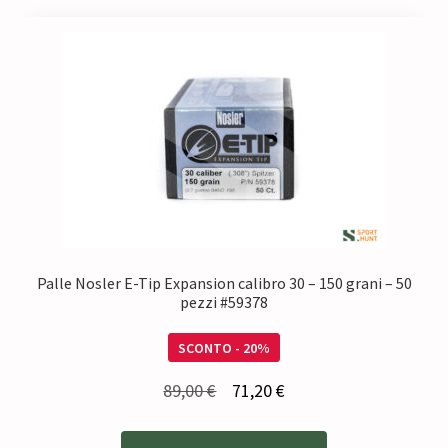
Palle Nosler E-Tip Expansion calibro 30 – 150 grani – 50
pezzi #59378
SCONTO - 20%
Il
Il
89,00
€
71,20
€
prezzo
prezzo
originale
attuale