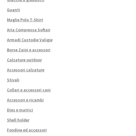
Guanti
Maglie Polo T-Shirt
Aria Compressa Softair
Armadi Custodie Valigie
Borse Zaini e accessori
Calzature outdoor
Accessori calzature
Stivali
Collari e accessori cani
Accessori e ricambi
Dies e matrici
Shell holder
Fondine ed accessori