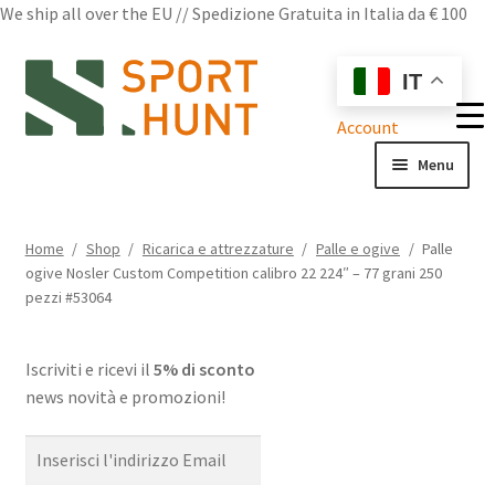
We ship all over the EU // Spedizione Gratuita in Italia da € 100
Vai
Vai
IT
alla
al
navigazione
contenuto
Account
Menu
Shop
Home
/
Shop
/
Ricarica e attrezzature
/
Palle e ogive
/
Palle
ogive Nosler Custom Competition calibro 22 224″ – 77 grani 250
Chi siamo
pezzi #53064
Domande frequenti
Iscriviti e ricevi il
5% di sconto
Contatti
news novità e promozioni!