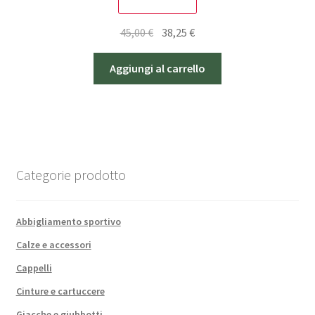
SCONTO - 15%
Il
Il
45,00
€
38,25
€
prezzo
prezzo
originale
attuale
Aggiungi al carrello
era:
è:
45,00 €.
38,25 €.
Categorie prodotto
Abbigliamento sportivo
Calze e accessori
Cappelli
Cinture e cartuccere
Giacche e giubbotti