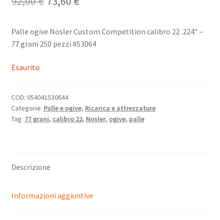
Il
Il
92,00
€
73,60
€
prezzo
prezzo
Palle ogive Nosler Custom Competition calibro 22 .224″ –
originale
attuale
77 grani 250 pezzi #53064
era:
è:
Esaurito
92,00 €.
73,60 €.
COD:
054041530644
Categorie:
Palle e ogive
,
Ricarica e attrezzature
Tag:
77 grani
,
calibro 22
,
Nosler
,
ogive
,
palle
Descrizione
Informazioni aggiuntive