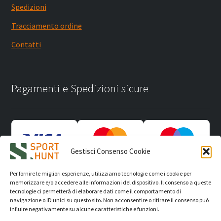
Spedizioni
Tracciamento ordine
Contatti
Pagamenti e Spedizioni sicure
Gestisci Consenso Cookie
Per fornire le migliori esperienze, utilizziamo tecnologie come i cookie per
memorizzare e/o accedere alle informazioni del dispositivo. Il consenso a queste
tecnologie ci permetterà di elaborare dati come il comportamento di
navigazione o ID unici su questo sito. Non acconsentire o ritirare il consenso può
influire negativamente su alcune caratteristiche e funzioni.