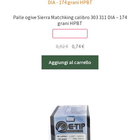
Palle ogive Sierra Matchking calibro 303 311 DIA – 174
grani HPBT
SCONTO - 20%
Il
Il
0,92
€
0,74
€
prezzo
prezzo
originale
attuale
Aggiungi al carrello
era:
è:
0,92 €.
0,74 €.