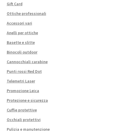
Gift Card
Ottiche professionali
Accessori vari
Anelli per ottiche
Basette e slitte
Binocoli outdoor
Cannocchiali carabine
Punti rossi Red Dot
Telemetri Laser
Promozione Leica
Protezione e sicurezza
Cuffie protettive
Occhiali protettivi
Pulizia e manutenzione