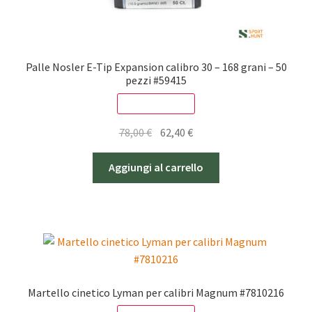
Palle Nosler E-Tip Expansion calibro 30 – 168 grani – 50
pezzi #59415
SCONTO - 20%
Il
Il
78,00
€
62,40
€
prezzo
prezzo
originale
attuale
Aggiungi al carrello
era:
è:
78,00 €.
62,40 €.
Martello cinetico Lyman per calibri Magnum #7810216