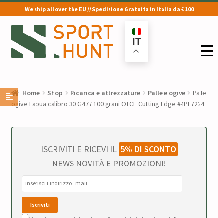
We ship all over the EU // Spedizione Gratuita in Italia da € 100
Vai
Vai
alla
al
IT
navigazione
contenuto
Home
Shop
Ricarica e attrezzature
Palle e ogive
Palle
ogive Lapua calibro 30 G477 100 grani OTCE Cutting Edge #4PL7224
ISCRIVITI E RICEVI IL
5% DI SCONTO
NEWS NOVITÀ E PROMOZIONI!