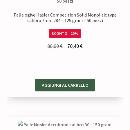
Palle ogive Hasler Competition Solid Monolitic type
calibro 7mm 284 – 125 grani – 50 pezzi
SCONTO - 20%
Il
Il
88,00
€
70,40
€
prezzo
prezzo
originale
attuale
era:
è:
88,00 €.
70,40 €.
AGGIUNGI AL CARRELLO