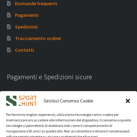
Domande frequenti
Pagamenti
Spedizioni
Tracciamento ordine
Contatti
Pagamenti e Spedizioni sicure
Gestisci Consenso Cookie
Per fornire le migliori esperienze, utilizziamo tecnologie come i cookie per
memorizzare e/o accedere alle informazioni del dispositivo. Il consenso a queste
tecnologie ci permetterà di elaborare dati come il comportamento di
navigazione o ID unici su questo sito. Non acconsentire o ritirare il consenso può
influire negativamente su alcune caratteristiche e funzioni.