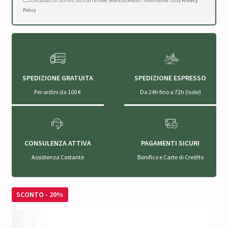
Cliccando su Iscriviti, dichiari di aver letto e accettato l'Informativa sulla
Privacy
Policy
.
SPEDIZIONE GRATUITA
SPEDIZIONE ESPRESSO
Per ordini da 100 €
Da 24h fino a 72h (Isole)
CONSULENZA ATTIVA
PAGAMENTI SICURI
Assistenza Costante
Bonifico e Carte di Credito
SCONTO - 20%