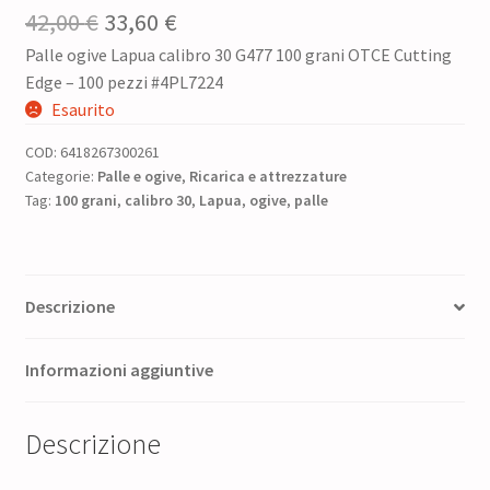
Il
Il
42,00
€
33,60
€
Palle ogive Lapua calibro 30 G477 100 grani OTCE Cutting
prezzo
prezzo
Edge – 100 pezzi #4PL7224
originale
attuale
Esaurito
era:
è:
COD:
6418267300261
42,00 €.
33,60 €.
Categorie:
Palle e ogive
,
Ricarica e attrezzature
Tag:
100 grani
,
calibro 30
,
Lapua
,
ogive
,
palle
Descrizione
Informazioni aggiuntive
Descrizione