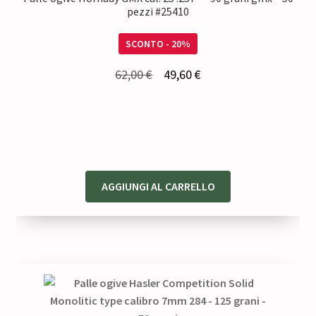
pezzi #25410
SCONTO - 20%
Il
Il
62,00
€
49,60
€
prezzo
prezzo
originale
attuale
era:
è:
62,00 €.
49,60 €.
AGGIUNGI AL CARRELLO