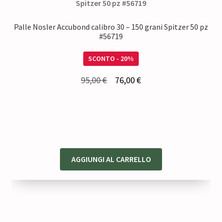
Palle Nosler Accubond calibro 30 – 150 grani Spitzer 50 pz
#56719
SCONTO - 20%
Il
Il
95,00
€
76,00
€
prezzo
prezzo
originale
attuale
era:
è:
95,00 €.
76,00 €.
AGGIUNGI AL CARRELLO