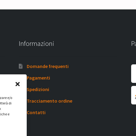
Informazioni
P
Domande frequenti
Pagamenti
Spedizioni
zzare e/o
Tracciamento ordine
tterà di
n
Contatti
tiche e