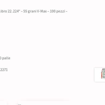
ibro 22 .224″ – 55 grani V-Max – 100 pezzi –
0 palle
22271