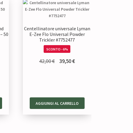
nd
Centellinatore universale Lyman
 – 50
E-Zee Flo Universal Powder
Trickler #7752477
SCONTO - 6%
Il
Il
42,00
€
39,50
€
zzo
prezzo
prezzo
uale
originale
attuale
era:
è:
80 €.
42,00 €.
39,50 €.
AGGIUNGI AL CARRELLO