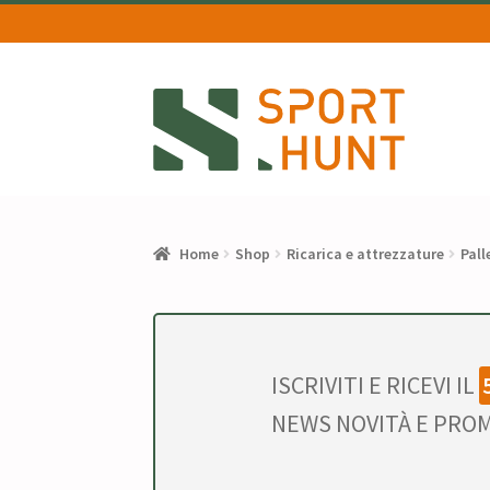
Vai
Vai
alla
al
navigazione
contenuto
Home
Shop
Ricarica e attrezzature
Pall
ISCRIVITI E RICEVI IL
NEWS NOVITÀ E PROM