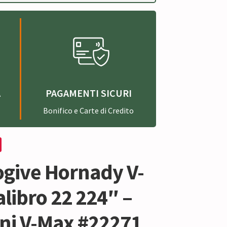
A
PAGAMENTI SICURI
Bonifico e Carte di Credito
ogive Hornady V-
libro 22 224″ –
ani V-Max #22271