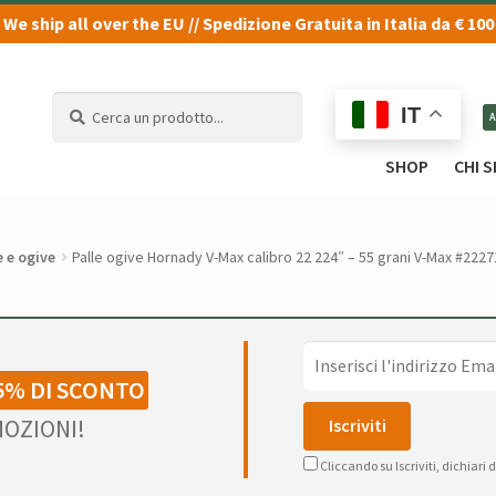
We ship all over the EU // Spedizione Gratuita in Italia da € 100
Cerca
Cerca
IT
un
un
prodotto...
prodotto...
SHOP
CHI 
e e ogive
Palle ogive Hornady V-Max calibro 22 224″ – 55 grani V-Max #2227
5% DI SCONTO
OZIONI!
Cliccando su Iscriviti, dichiari 