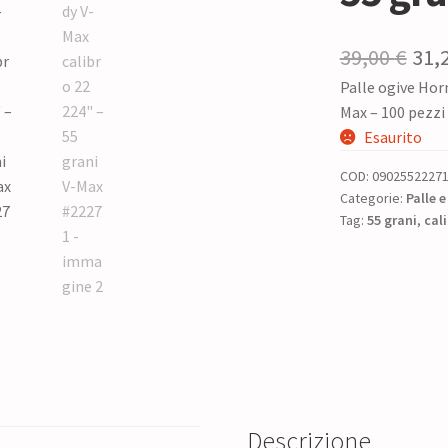
Il
39,00
€
31,
Palle ogive Horn
pre
Max – 100 pezzi
ori
Esaurito
era:
COD:
0902552227
39,0
Categorie:
Palle e
Tag:
55 grani
,
cal
Descrizione