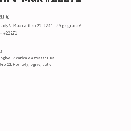
Il
20
€
ady V-Max calibro 22 .224″ – 55 gr grani V-
zzo
prezzo
 – #22271
ginale
attuale
è:
15
0 €.
31,20 €.
 ogive
,
Ricarica e attrezzature
ibro 22
,
Hornady
,
ogive
,
palle