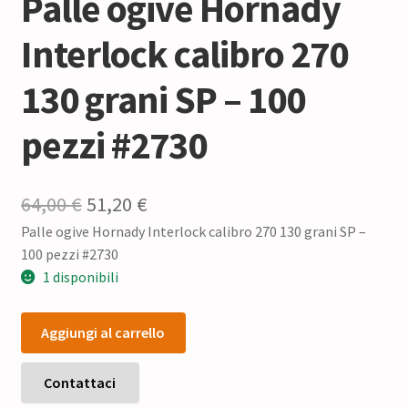
Palle ogive Hornady
Interlock calibro 270
130 grani SP – 100
pezzi #2730
Il
Il
64,00
€
51,20
€
Palle ogive Hornady Interlock calibro 270 130 grani SP –
prezzo
prezzo
100 pezzi #2730
originale
attuale
1 disponibili
era:
è:
Palle
64,00 €.
51,20 €.
Aggiungi al carrello
ogive
Hornady
Interlock
Contattaci
calibro