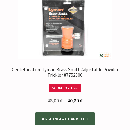
Centellinatore Lyman Brass Smith Adjustable Powder
Trickler #7752500
SCONTO - 15%
Il
Il
48,00
€
40,80
€
prezzo
prezzo
originale
attuale
AGGIUNGI AL CARRELLO
era:
è: