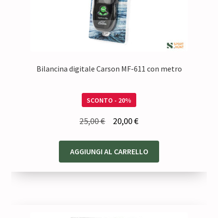
Bilancina digitale Carson MF-611 con metro
SCONTO - 20%
Il
Il
25,00
€
20,00
€
prezzo
prezzo
originale
attuale
AGGIUNGI AL CARRELLO
era:
è:
25,00 €.
20,00 €.