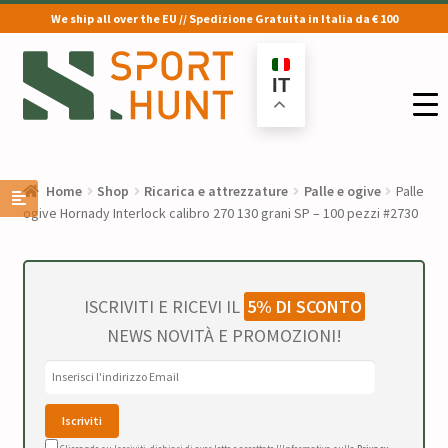
We ship all over the EU // Spedizione Gratuita in Italia da € 100
Vai
Vai
alla
al
IT
navigazione
contenuto
Home
Shop
Ricarica e attrezzature
Palle e ogive
Palle
ogive Hornady Interlock calibro 270 130 grani SP – 100 pezzi #2730
ISCRIVITI E RICEVI IL
5% DI SCONTO
NEWS NOVITÀ E PROMOZIONI!