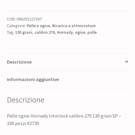
270
130
COD:
090255227307
grani
Categorie:
Palle e ogive
,
Ricarica e attrezzature
SP
Tag:
130 grani
,
calibro 270
,
Hornady
,
ogive
,
palle
-
100
pezzi
#2730
Descrizione
quantità
Informazioni aggiuntive
Descrizione
Palle ogive Hornady Interlock calibro 270 130 grani SP –
100 pezzi #2730