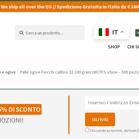
We ship all over the EU // Spedizione Gratuita in Italia da € 100
Cerca
Cerca
IT
un
un
prodotto...
prodotto...
SHOP
CHI 
e e ogive
Palle ogive Fiocchi calibro 32 100 grani LWCTFS sfuse – 500 pezz
5% DI SCONTO
OZIONI!
Cliccando su Iscriviti, dichiari 