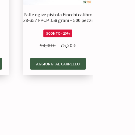
Palle ogive pistola Fiocchi calibro
38-357 FPCP 158 grani – 500 pezzi
zzo
SCONTO - 20%
uale
Il
Il
94,00
€
75,20
€
prezzo
prezzo
80 €.
originale
attuale
AGGIUNGI AL CARRELLO
era:
è:
94,00 €.
75,20 €.