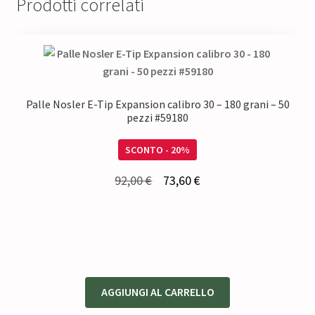
Prodotti correlati
Palle Nosler E-Tip Expansion calibro 30 – 180 grani – 50
pezzi #59180
SCONTO - 20%
Il
Il
92,00
€
73,60
€
prezzo
prezzo
originale
attuale
era:
è:
92,00 €.
73,60 €.
AGGIUNGI AL CARRELLO