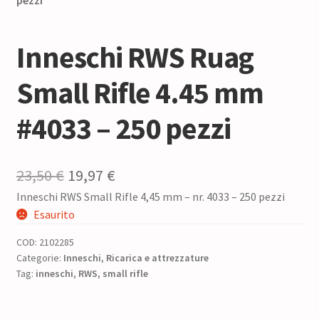
Inneschi RWS Ruag
Small Rifle 4.45 mm
#4033 – 250 pezzi
Il
Il
23,50
€
19,97
€
Inneschi RWS Small Rifle 4,45 mm – nr. 4033 – 250 pezzi
prezzo
prezzo
Esaurito
originale
attuale
COD:
2102285
era:
è:
Categorie:
Inneschi
,
Ricarica e attrezzature
Tag:
inneschi
23,50 €.
,
RWS
,
small rifle
19,97 €.