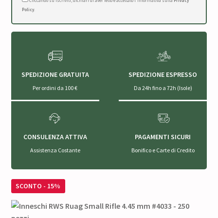
Cliccando su Iscriviti, dichiari di aver letto e accettato l'Informativa sulla
Privacy
Policy
.
SPEDIZIONE GRATUITA
SPEDIZIONE ESPRESSO
Per ordini da 100 €
Da 24h fino a 72h (Isole)
CONSULENZA ATTIVA
PAGAMENTI SICURI
Assistenza Costante
Bonifico e Carte di Credito
SCONTO - 15%