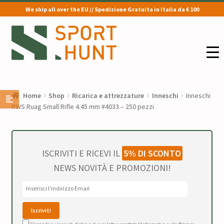
We ship all over the EU // Spedizione Gratuita in Italia da € 100
Vai
Vai
alla
al
navigazione
contenuto
Home
Shop
Ricarica e attrezzature
Inneschi
Inneschi
RWS Ruag Small Rifle 4.45 mm #4033 – 250 pezzi
ISCRIVITI E RICEVI IL
5% DI SCONTO
NEWS NOVITÀ E PROMOZIONI!