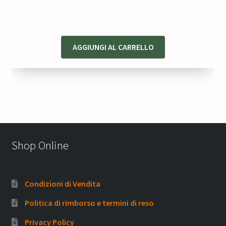
era:
è:
62,00 €.
49,60 €.
AGGIUNGI AL CARRELLO
Shop Online
Condizioni di Vendita
Politica di rimborso e termini di reso
Privacy Policy