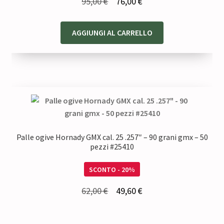
Il
Il
95,00
€
76,00
€
prezzo
prezzo
originale
attuale
AGGIUNGI AL CARRELLO
era:
è:
95,00 €.
76,00 €.
Palle ogive Hornady GMX cal. 25 .257″ – 90 grani gmx – 50
pezzi #25410
SCONTO - 20%
Il
Il
62,00
€
49,60
€
prezzo
prezzo
originale
attuale