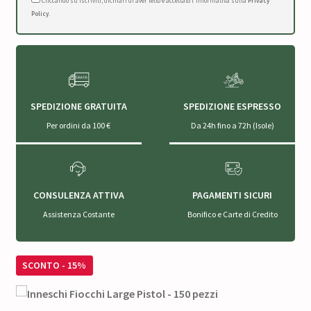
Cliccando su Iscriviti, dichiari di aver letto e accettato l'Informativa sulla
Privacy
Policy
.
SPEDIZIONE GRATUITA
SPEDIZIONE ESPRESSO
Per ordini da 100 €
Da 24h fino a 72h (Isole)
CONSULENZA ATTIVA
PAGAMENTI SICURI
Assistenza Costante
Bonifico e Carte di Credito
SCONTO - 15%