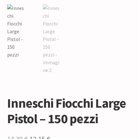
Inneschi Fiocchi Large
Pistol – 150 pezzi
Il
Il
14,30
€
12,15
€