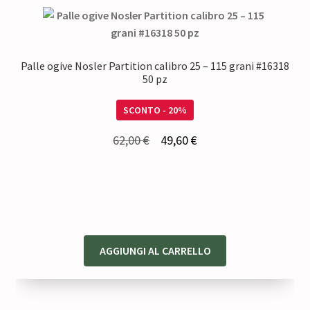
Palle ogive Nosler Partition calibro 25 – 115 grani #16318
50 pz
SCONTO - 20%
Il
Il
62,00
€
49,60
€
prezzo
prezzo
originale
attuale
era:
è:
62,00 €.
49,60 €.
AGGIUNGI AL CARRELLO