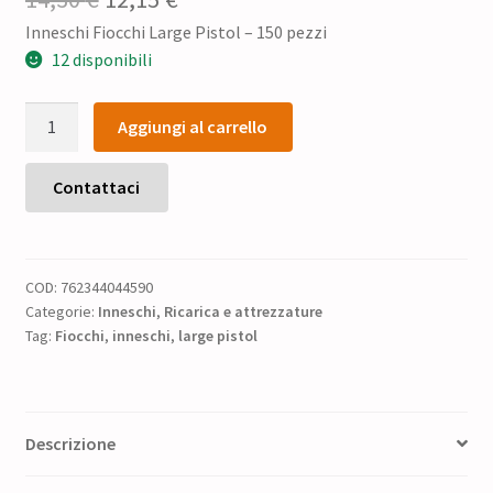
Inneschi Fiocchi Large Pistol – 150 pezzi
prezzo
prezzo
12 disponibili
originale
attuale
Inneschi
era:
è:
Aggiungi al carrello
Fiocchi
14,30 €.
12,15 €.
Large
Pistol
Contattaci
-
150
pezzi
COD:
762344044590
quantità
Categorie:
Inneschi
,
Ricarica e attrezzature
Tag:
Fiocchi
,
inneschi
,
large pistol
Descrizione