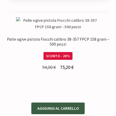
Palle ogive pistola Fiocchi calibro 38-357 FPCP 158 grani –
500 pezzi
SCONTO - 20%
Il
Il
94,00
€
75,20
€
prezzo
prezzo
originale
attuale
era:
è:
94,00 €.
75,20 €.
AGGIUNGI AL CARRELLO