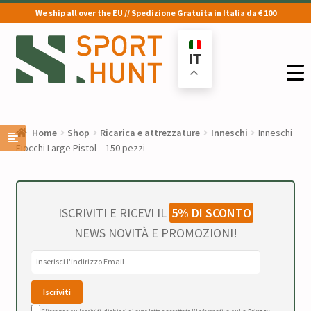
We ship all over the EU // Spedizione Gratuita in Italia da € 100
Vai
Vai
alla
al
IT
navigazione
contenuto
Home
Shop
Ricarica e attrezzature
Inneschi
Inneschi
Fiocchi Large Pistol – 150 pezzi
ISCRIVITI E RICEVI IL
5% DI SCONTO
NEWS NOVITÀ E PROMOZIONI!