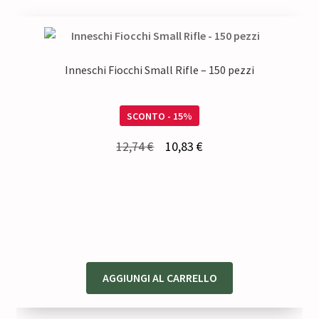
Inneschi Fiocchi Small Rifle – 150 pezzi
SCONTO - 15%
Il
Il
12,74
€
10,83
€
prezzo
prezzo
originale
attuale
era:
è:
12,74 €.
10,83 €.
AGGIUNGI AL CARRELLO