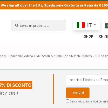
We ship all over the EU // Spedizione Gratuita in Italia da € 100
Cerca
Cerca
IT
un
un
prodotto...
prodotto...
SHOP
CHI 
schi
Inneschi Federal GM205MAR AR Small Rifle Match Primers – 100 pezz
5% DI SCONTO
OZIONI!
Cliccando su Iscriviti, dichiari 