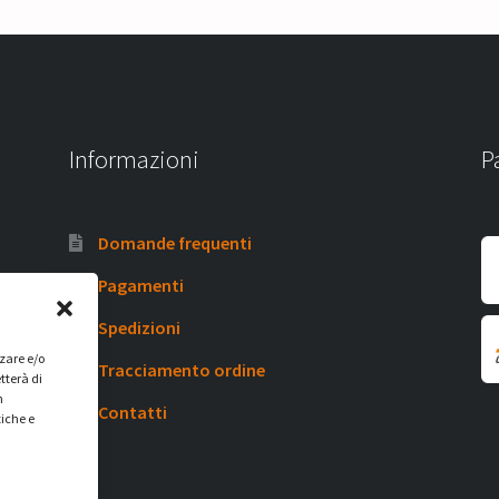
Informazioni
P
Domande frequenti
Pagamenti
Spedizioni
zzare e/o
Tracciamento ordine
tterà di
n
Contatti
tiche e