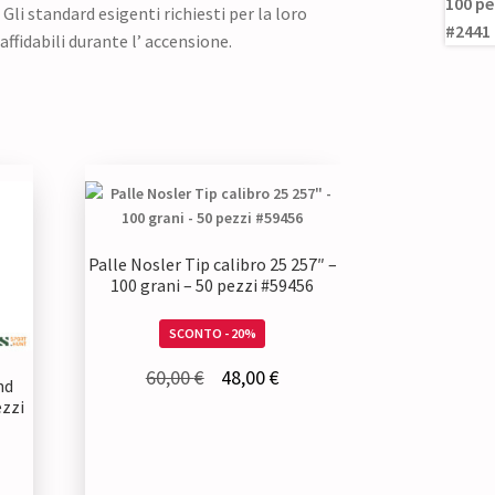
 Gli standard esigenti richiesti per la loro
ffidabili durante l’ accensione.
Palle Nosler Tip calibro 25 257″ –
100 grani – 50 pezzi #59456
SCONTO - 20%
Il
Il
60,00
€
48,00
€
nd
prezzo
prezzo
ezzi
originale
attuale
era:
è: