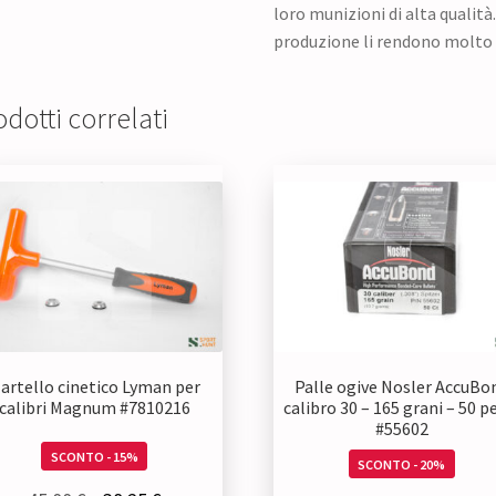
loro munizioni di alta qualità.
produzione li rendono molto a
dotti correlati
artello cinetico Lyman per
Palle ogive Nosler AccuBo
calibri Magnum #7810216
calibro 30 – 165 grani – 50 p
#55602
SCONTO - 15%
SCONTO - 20%