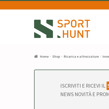
Vai
Vai
alla
al
navigazione
contenuto
Home
Shop
Ricarica e attrezzature
Inne
ISCRIVITI E RICEVI IL
NEWS NOVITÀ E PROM