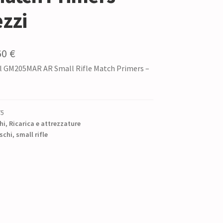
zzi
Il
60
€
al GM205MAR AR Small Rifle Match Primers –
zzo
prezzo
ginale
attuale
è:
75
0 €.
13,60 €.
hi
,
Ricarica e attrezzature
schi
,
small rifle