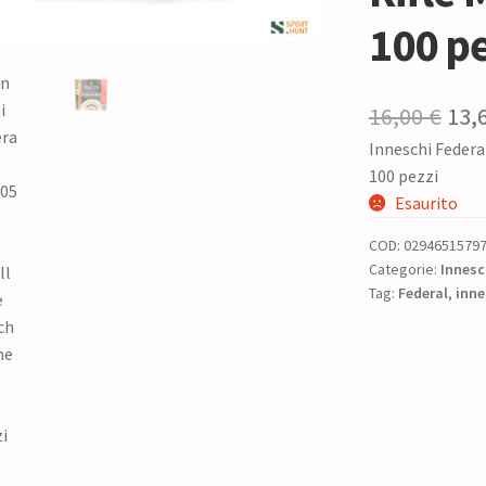
100 pe
Il
16,00
€
13,
Inneschi Feder
pre
100 pezzi
ori
Esaurito
era:
COD:
0294651579
16,0
Categorie:
Innesc
Tag:
Federal
,
inne