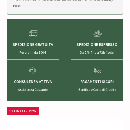
Cliccando su Iscriviti, dichiari di aver letto e accettato l'Informativa sulla
Privacy
Policy
.
SPEDIZIONE GRATUITA
SPEDIZIONE ESPRESSO
Per ordini da 100 €
Da 24h fino a 72h (Isole)
CONSULENZA ATTIVA
PAGAMENTI SICURI
Assistenza Costante
Bonifico e Carte di Credito
SCONTO - 15%