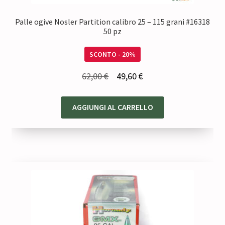
Palle ogive Nosler Partition calibro 25 – 115 grani #16318
50 pz
SCONTO - 20%
Il
Il
62,00
€
49,60
€
prezzo
prezzo
originale
attuale
AGGIUNGI AL CARRELLO
era:
è:
62,00 €.
49,60 €.