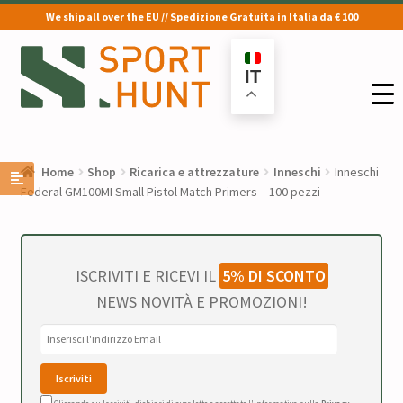
We ship all over the EU // Spedizione Gratuita in Italia da € 100
Vai
Vai
alla
al
IT
navigazione
contenuto
Home
Shop
Ricarica e attrezzature
Inneschi
Inneschi
Federal GM100MI Small Pistol Match Primers – 100 pezzi
ISCRIVITI E RICEVI IL
5% DI SCONTO
NEWS NOVITÀ E PROMOZIONI!