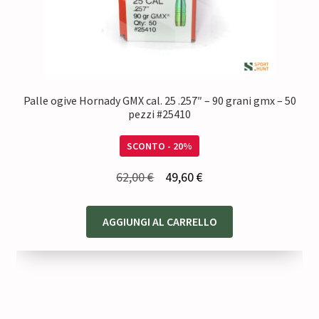
Palle ogive Hornady GMX cal. 25 .257″ – 90 grani gmx – 50
pezzi #25410
SCONTO - 20%
Il
Il
62,00
€
49,60
€
prezzo
prezzo
originale
attuale
AGGIUNGI AL CARRELLO
era:
è:
62,00 €.
49,60 €.