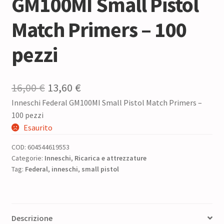
GM100MI Small Pistol
Match Primers – 100
pezzi
Il
Il
16,00
€
13,60
€
Inneschi Federal GM100MI Small Pistol Match Primers –
prezzo
prezzo
100 pezzi
originale
attuale
Esaurito
era:
è:
COD:
604544619553
16,00 €.
13,60 €.
Categorie:
Inneschi
,
Ricarica e attrezzature
Tag:
Federal
,
inneschi
,
small pistol
Descrizione