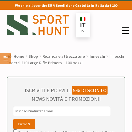
We ship all over the EU // Spedizione Gratuita in Italia da € 100
Vai
Vai
alla
al
IT
navigazione
contenuto
Home
Shop
Ricarica e attrezzature
Inneschi
Inneschi
Federal 210 Large Rifle Primers – 100 pezzi
ISCRIVITI E RICEVI IL
5% DI SCONTO
NEWS NOVITÀ E PROMOZIONI!