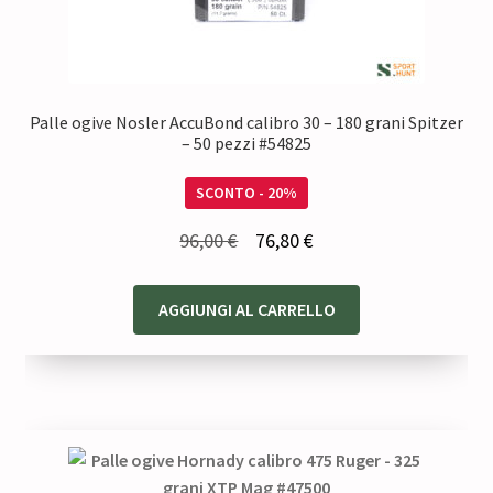
Palle ogive Nosler AccuBond calibro 30 – 180 grani Spitzer
– 50 pezzi #54825
SCONTO - 20%
Il
Il
96,00
€
76,80
€
prezzo
prezzo
originale
attuale
AGGIUNGI AL CARRELLO
era:
è:
96,00 €.
76,80 €.