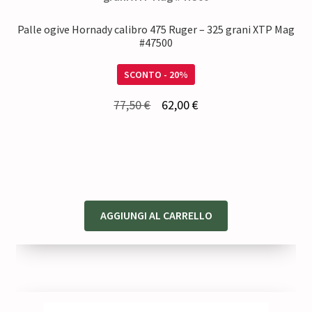
Palle ogive Hornady calibro 475 Ruger – 325 grani XTP Mag
#47500
SCONTO - 20%
Il
Il
77,50
€
62,00
€
prezzo
prezzo
originale
attuale
era:
è:
77,50 €.
62,00 €.
AGGIUNGI AL CARRELLO