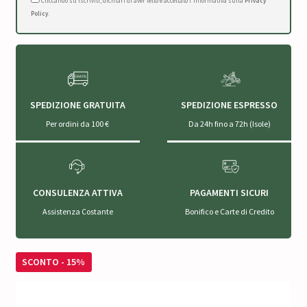
Cliccando su Iscriviti, dichiari di aver letto e accettato l'Informativa sulla
Privacy
Policy
.
SPEDIZIONE GRATUITA
SPEDIZIONE ESPRESSO
Per ordini da 100 €
Da 24h fino a 72h (Isole)
CONSULENZA ATTIVA
PAGAMENTI SICURI
Assistenza Costante
Bonifico e Carte di Credito
SCONTO - 15%