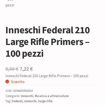
Inneschi Federal 210
Large Rifle Primers –
100 pezzi
Il
Il
8,50
€
7,22
€
Inneschi Federal 210 Large Rifle Primers – 100 pezzi
prezzo
prezzo
Esaurito
originale
attuale
COD:
029465056254
era:
è:
Categorie:
Inneschi
,
Ricarica e attrezzature
Tag:
Federal
8,50 €.
,
inneschi
7,22 €.
,
large rifle