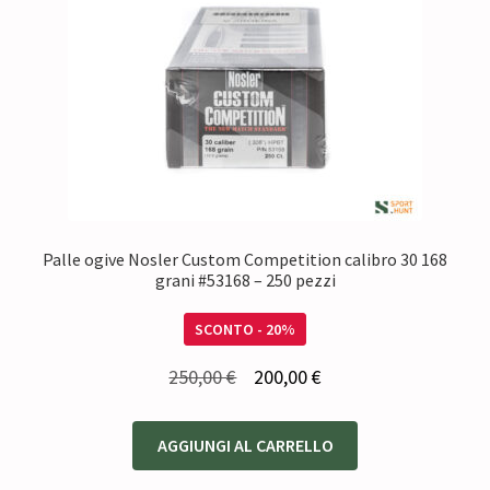
Palle ogive Nosler Custom Competition calibro 30 168
grani #53168 – 250 pezzi
SCONTO - 20%
Il
Il
250,00
€
200,00
€
prezzo
prezzo
originale
attuale
AGGIUNGI AL CARRELLO
era:
è: