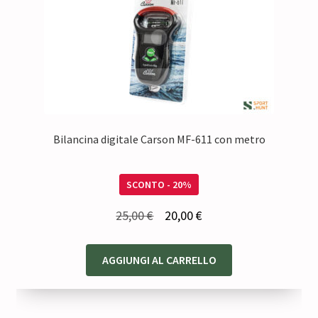
Bilancina digitale Carson MF-611 con metro
SCONTO - 20%
Il
Il
25,00
€
20,00
€
prezzo
prezzo
originale
attuale
AGGIUNGI AL CARRELLO
era:
è:
25,00 €.
20,00 €.