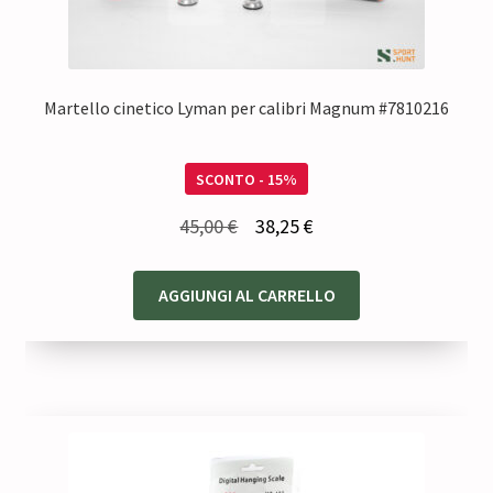
Martello cinetico Lyman per calibri Magnum #7810216
SCONTO - 15%
Il
Il
45,00
€
38,25
€
prezzo
prezzo
originale
attuale
AGGIUNGI AL CARRELLO
era:
è:
45,00 €.
38,25 €.