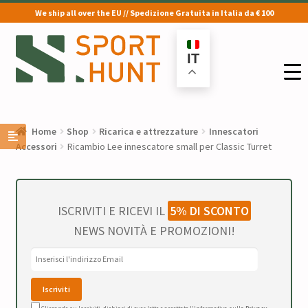
We ship all over the EU // Spedizione Gratuita in Italia da € 100
Vai
Vai
alla
al
IT
navigazione
contenuto
Home
Shop
Ricarica e attrezzature
Innescatori
Accessori
Ricambio Lee innescatore small per Classic Turret
ISCRIVITI E RICEVI IL
5% DI SCONTO
NEWS NOVITÀ E PROMOZIONI!