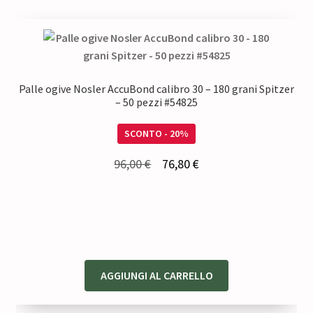
Palle ogive Nosler AccuBond calibro 30 – 180 grani Spitzer
– 50 pezzi #54825
SCONTO - 20%
Il
Il
96,00
€
76,80
€
prezzo
prezzo
originale
attuale
era:
è:
96,00 €.
76,80 €.
AGGIUNGI AL CARRELLO