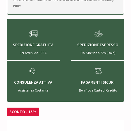
Cliccando su Iscriviti, dichiari di aver letto e accettato l'Informativa sulla
Privacy
Policy
.
SPEDIZIONE GRATUITA
SPEDIZIONE ESPRESSO
Per ordini da 100 €
Da 24h fino a 72h (Isole)
CONSULENZA ATTIVA
PAGAMENTI SICURI
Assistenza Costante
Bonifico e Carte di Credito
SCONTO - 15%