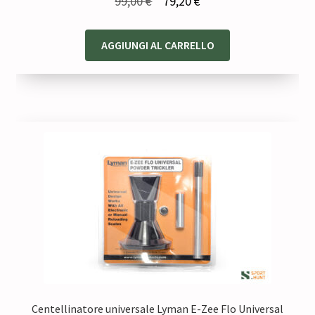
Il
Il
99,00
€
79,20
€
prezzo
prezzo
originale
attuale
AGGIUNGI AL CARRELLO
era:
è:
99,00 €.
79,20 €.
Centellinatore universale Lyman E-Zee Flo Universal