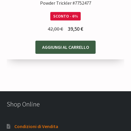
Powder Trickler #7752477
SCONTO - 6%
Il
Il
42,00
€
39,50
€
prezzo
prezzo
originale
attuale
AGGIUNGI AL CARRELLO
era:
è:
42,00 €.
39,50 €.
Shop Online
Condizioni di Vendita