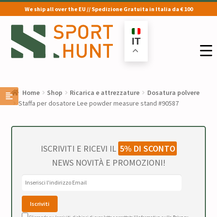
We ship all over the EU // Spedizione Gratuita in Italia da € 100
Vai
Vai
alla
al
IT
navigazione
contenuto
Home
Shop
Ricarica e attrezzature
Dosatura polvere
Staffa per dosatore Lee powder measure stand #90587
ISCRIVITI E RICEVI IL
5% DI SCONTO
NEWS NOVITÀ E PROMOZIONI!