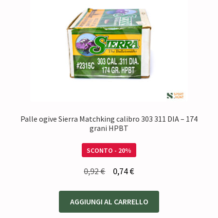
Palle ogive Sierra Matchking calibro 303 311 DIA – 174
grani HPBT
SCONTO - 20%
Il
Il
0,92
€
0,74
€
prezzo
prezzo
originale
attuale
AGGIUNGI AL CARRELLO
era:
è: