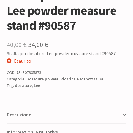
Lee powder measure
stand #90587
Il
Il
40,00
€
34,00
€
Staffa per dosatore Lee powder measure stand #90587
prezzo
prezzo
Esaurito
originale
attuale
COD:
734307905873
era:
è:
Categorie:
Dosatura polvere
,
Ricarica e attrezzature
Tag:
dosatore
40,00 €.
,
Lee
34,00 €.
Descrizione
Informazioni aggiuntive