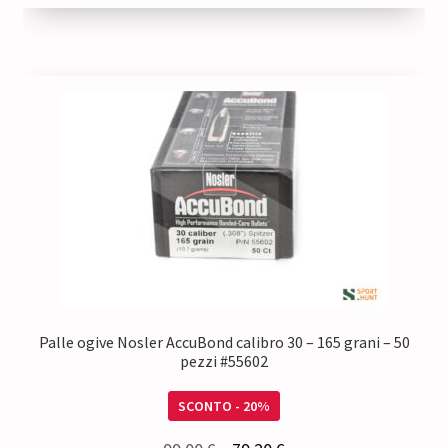
0,92 €.
0,74 €.
Palle ogive Nosler AccuBond calibro 30 – 165 grani – 50
pezzi #55602
SCONTO - 20%