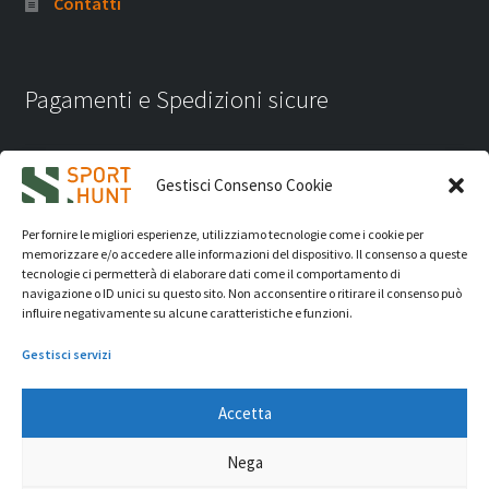
Contatti
Pagamenti e Spedizioni sicure
Gestisci Consenso Cookie
Per fornire le migliori esperienze, utilizziamo tecnologie come i cookie per
memorizzare e/o accedere alle informazioni del dispositivo. Il consenso a queste
tecnologie ci permetterà di elaborare dati come il comportamento di
navigazione o ID unici su questo sito. Non acconsentire o ritirare il consenso può
influire negativamente su alcune caratteristiche e funzioni.
Gestisci servizi
Accetta
iVision Communication S.r.l.
- P.Iva 04233830407 - REA: RN
Nega
331582 Copyright 2026. Tutti i diritti riservati.