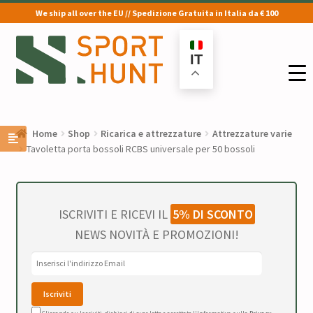
We ship all over the EU // Spedizione Gratuita in Italia da € 100
Vai
Vai
alla
al
IT
navigazione
contenuto
Home
Shop
Ricarica e attrezzature
Attrezzature varie
Tavoletta porta bossoli RCBS universale per 50 bossoli
ISCRIVITI E RICEVI IL
5% DI SCONTO
NEWS NOVITÀ E PROMOZIONI!