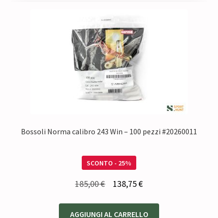
Bossoli Norma calibro 243 Win – 100 pezzi #20260011
SCONTO - 25%
Il
Il
185,00
€
138,75
€
prezzo
prezzo
originale
attuale
AGGIUNGI AL CARRELLO