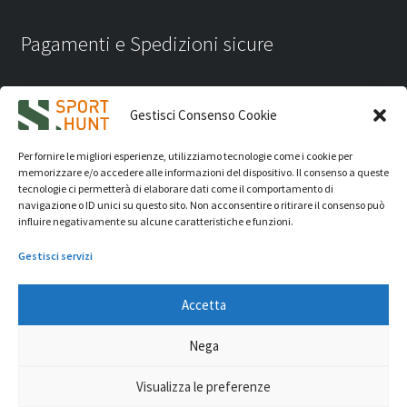
Pagamenti e Spedizioni sicure
Gestisci Consenso Cookie
Per fornire le migliori esperienze, utilizziamo tecnologie come i cookie per
memorizzare e/o accedere alle informazioni del dispositivo. Il consenso a queste
tecnologie ci permetterà di elaborare dati come il comportamento di
navigazione o ID unici su questo sito. Non acconsentire o ritirare il consenso può
influire negativamente su alcune caratteristiche e funzioni.
Gestisci servizi
Accetta
iVision Communication S.r.l.
- P.Iva 04233830407 - REA: RN
Nega
331582 Copyright 2026. Tutti i diritti riservati.
© Sport Hunt 2026
Visualizza le preferenze