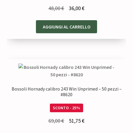
Il
Il
48,00
€
36,00
€
prezzo
prezzo
originale
attuale
AGGIUNGI AL CARRELLO
era:
è:
48,00 €.
36,00 €.
Bossoli Hornady calibro 243 Win Unprimed – 50 pezzi –
#8620
SCONTO - 25%
Il
Il
69,00
€
51,75
€
prezzo
prezzo