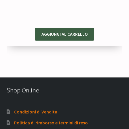
originale
attuale
era:
è:
69,00 €.
51,75 €.
AGGIUNGI AL CARRELLO
Shop Online
Condizioni di Vendita
Politica di rimborso e termini di reso