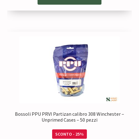
era:
è:
185,00 €.
138,75 €.
Bossoli PPU PRVI Partizan calibro 308 Winchester –
Unprimed Cases – 50 pezzi
SCONTO - 25%