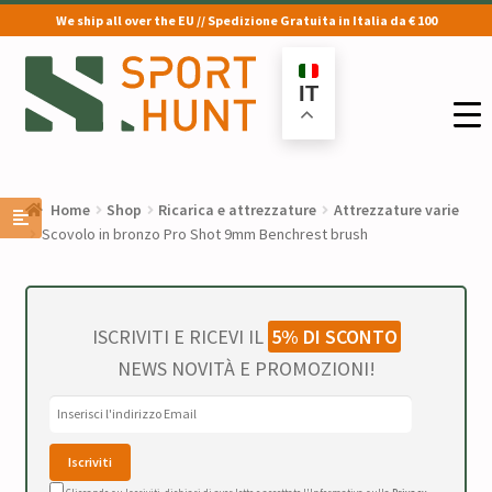
We ship all over the EU // Spedizione Gratuita in Italia da € 100
Vai
Vai
alla
al
IT
navigazione
contenuto
Home
Shop
Ricarica e attrezzature
Attrezzature varie
Scovolo in bronzo Pro Shot 9mm Benchrest brush
ISCRIVITI E RICEVI IL
5% DI SCONTO
NEWS NOVITÀ E PROMOZIONI!