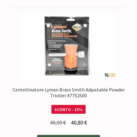
Centellinatore Lyman Brass Smith Adjustable Powder
Trickler #7752500
SCONTO - 15%
Il
Il
48,00
€
40,80
€
prezzo
prezzo