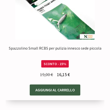
Spazzolino Small RCBS per pulizia innesco sede piccola
SCONTO - 15%
Il
Il
19,00
€
16,15
€
prezzo
prezzo
originale
attuale
AGGIUNGI AL CARRELLO
era:
è:
19,00 €.
16,15 €.