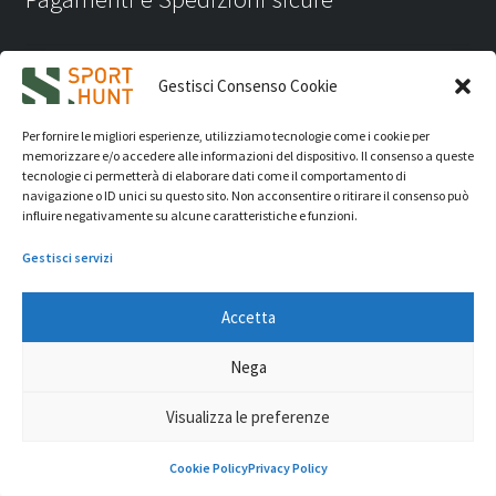
Gestisci Consenso Cookie
Per fornire le migliori esperienze, utilizziamo tecnologie come i cookie per
memorizzare e/o accedere alle informazioni del dispositivo. Il consenso a queste
tecnologie ci permetterà di elaborare dati come il comportamento di
navigazione o ID unici su questo sito. Non acconsentire o ritirare il consenso può
influire negativamente su alcune caratteristiche e funzioni.
Gestisci servizi
Accetta
iVision Communication S.r.l.
- P.Iva 04233830407 - REA: RN
Nega
331582 Copyright 2026. Tutti i diritti riservati.
© Sport Hunt 2026
Visualizza le preferenze
0
Cookie Policy
Privacy Policy
Cerca
Cerca