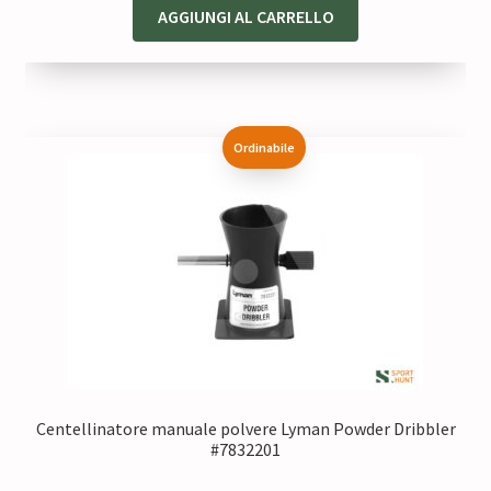
originale
attuale
AGGIUNGI AL CARRELLO
era:
è:
48,00 €.
40,80 €.
Ordinabile
Centellinatore manuale polvere Lyman Powder Dribbler
#7832201