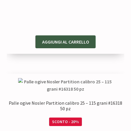
prezzo
prezzo
originale
attuale
era:
è:
78,00 €.
62,40 €.
AGGIUNGI AL CARRELLO
Palle ogive Nosler Partition calibro 25 – 115 grani #16318
50 pz
SCONTO - 20%