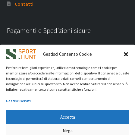
Contatti
Pagamenti e Spedizioni sicure
Gestisci Consenso Cookie
Per fornire le migliori esperienze, utilizziamo tecnologie come i cookie per
memorizzare e/o accedere alle informazioni del dispositivo. Il consenso a queste
tecnologie ci permetterà di elaborare dati come il comportamento di
navigazione o ID unici su questo sito. Non acconsentire o ritirare il consenso può
influire negativamente su alcune caratteristiche e funzioni.
Gestisci servizi
Accetta
iVision Communication S.r.l.
- P.Iva 04233830407 - REA: RN
Nega
331582 Copyright 2026. Tutti i diritti riservati.