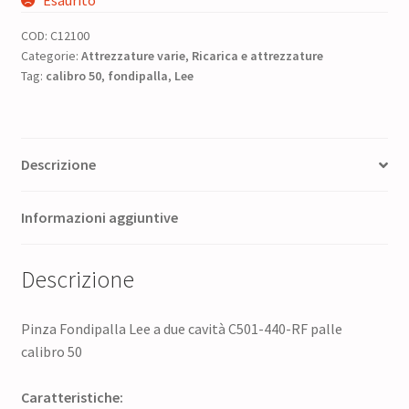
era:
è:
COD:
C12100
35,00 €.
29,75 €.
Categorie:
Attrezzature varie
,
Ricarica e attrezzature
Tag:
calibro 50
,
fondipalla
,
Lee
Descrizione
Informazioni aggiuntive
Descrizione
Pinza Fondipalla Lee a due cavità C501-440-RF palle
calibro 50
Caratteristiche: