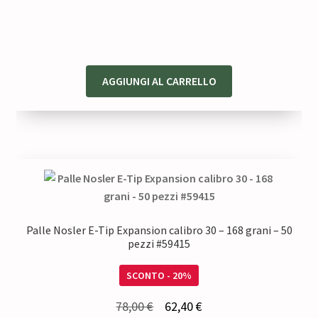
originale
attuale
era:
è:
77,50 €.
62,00 €.
AGGIUNGI AL CARRELLO
Palle Nosler E-Tip Expansion calibro 30 – 168 grani – 50
pezzi #59415
SCONTO - 20%
Il
Il
78,00
€
62,40
€