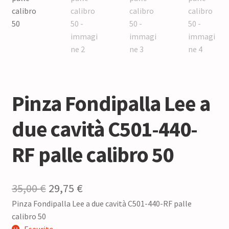
Pinza Fondipalla Lee a
due cavità C501-440-
RF palle calibro 50
Il
Il
35,00
€
29,75
€
Pinza Fondipalla Lee a due cavità C501-440-RF palle
prezzo
prezzo
calibro 50
originale
attuale
Esaurito