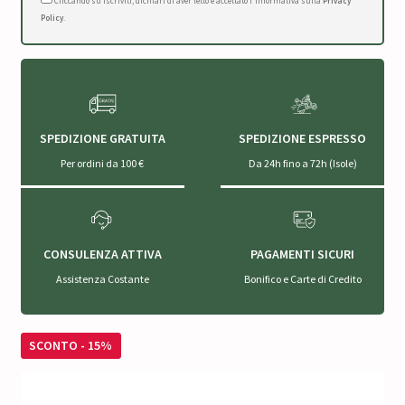
Cliccando su Iscriviti, dichiari di aver letto e accettato l'Informativa sulla
Privacy
Policy
.
SPEDIZIONE GRATUITA
SPEDIZIONE ESPRESSO
Per ordini da 100 €
Da 24h fino a 72h (Isole)
CONSULENZA ATTIVA
PAGAMENTI SICURI
Assistenza Costante
Bonifico e Carte di Credito
SCONTO - 15%