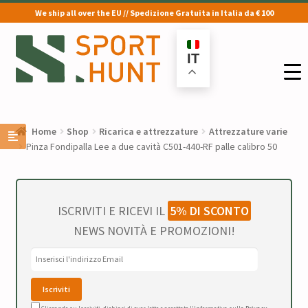
We ship all over the EU // Spedizione Gratuita in Italia da € 100
Vai
Vai
alla
al
IT
navigazione
contenuto
Home
Shop
Ricarica e attrezzature
Attrezzature varie
Pinza Fondipalla Lee a due cavità C501-440-RF palle calibro 50
ISCRIVITI E RICEVI IL
5% DI SCONTO
NEWS NOVITÀ E PROMOZIONI!