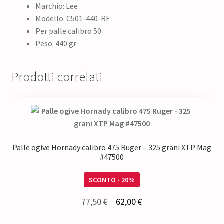
Marchio: Lee
Modello: C501-440-RF
Per palle calibro 50
Peso: 440 gr
Prodotti correlati
Palle ogive Hornady calibro 475 Ruger – 325 grani XTP Mag
#47500
SCONTO - 20%
Il
Il
77,50
€
62,00
€
prezzo
prezzo