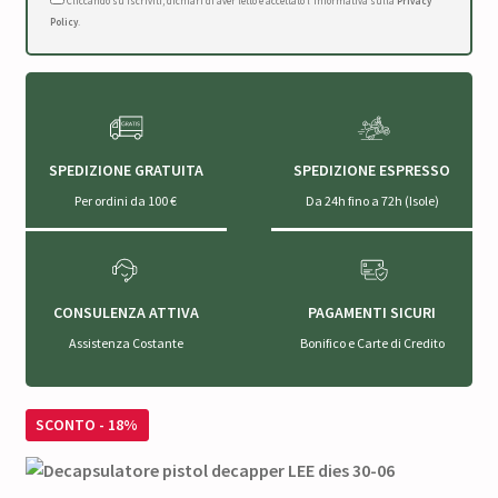
Cliccando su Iscriviti, dichiari di aver letto e accettato l'Informativa sulla
Privacy
Policy
.
SPEDIZIONE GRATUITA
SPEDIZIONE ESPRESSO
Per ordini da 100 €
Da 24h fino a 72h (Isole)
CONSULENZA ATTIVA
PAGAMENTI SICURI
Assistenza Costante
Bonifico e Carte di Credito
SCONTO - 18%