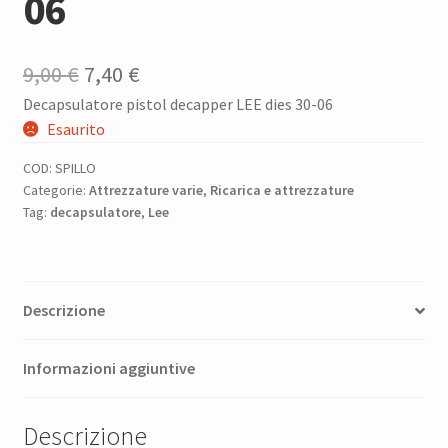
06
Il
Il
9,00
€
7,40
€
Decapsulatore pistol decapper LEE dies 30-06
prezzo
prezzo
Esaurito
originale
attuale
COD:
SPILLO
era:
è:
Categorie:
Attrezzature varie
,
Ricarica e attrezzature
Tag:
decapsulatore
9,00 €.
7,40 €.
,
Lee
Descrizione
Informazioni aggiuntive
Descrizione