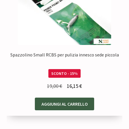
Spazzolino Small RCBS per pulizia innesco sede piccola
SCONTO - 15%
Il
Il
19,00
€
16,15
€
prezzo
prezzo
originale
attuale
AGGIUNGI AL CARRELLO
era:
è:
19,00 €.
16,15 €.