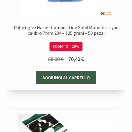
Palle ogive Hasler Competition Solid Monolitic type
calibro 7mm 284 – 125 grani – 50 pezzi
SCONTO - 20%
Il
Il
88,00
€
70,40
€
prezzo
prezzo
originale
attuale
AGGIUNGI AL CARRELLO
era:
è:
88,00 €.
70,40 €.