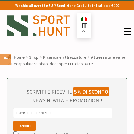
We ship all over the EU // Spedizione Gratuita in Italia da € 100
Vai
Vai
alla
al
IT
navigazione
contenuto
Home
Shop
Ricarica e attrezzature
Attrezzature varie
Decapsulatore pistol decapper LEE dies 30-06
ISCRIVITI E RICEVI IL
5% DI SCONTO
NEWS NOVITÀ E PROMOZIONI!