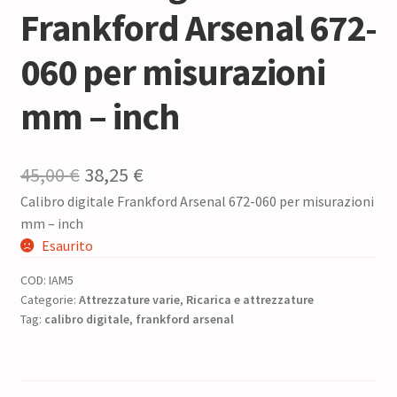
Frankford Arsenal 672-
060 per misurazioni
mm – inch
Il
Il
45,00
€
38,25
€
Calibro digitale Frankford Arsenal 672-060 per misurazioni
prezzo
prezzo
mm – inch
originale
attuale
Esaurito
era:
è:
COD:
IAM5
45,00 €.
38,25 €.
Categorie:
Attrezzature varie
,
Ricarica e attrezzature
Tag:
calibro digitale
,
frankford arsenal