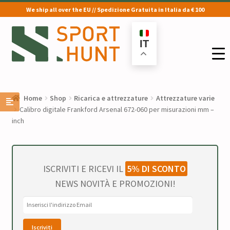
We ship all over the EU // Spedizione Gratuita in Italia da € 100
Vai
Vai
alla
al
IT
navigazione
contenuto
Home
Shop
Ricarica e attrezzature
Attrezzature varie
Calibro digitale Frankford Arsenal 672-060 per misurazioni mm –
inch
ISCRIVITI E RICEVI IL
5% DI SCONTO
NEWS NOVITÀ E PROMOZIONI!