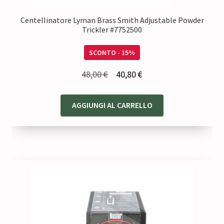
Centellinatore Lyman Brass Smith Adjustable Powder
Trickler #7752500
SCONTO - 15%
Il
Il
48,00
€
40,80
€
prezzo
prezzo
originale
attuale
AGGIUNGI AL CARRELLO
era:
è:
48,00 €.
40,80 €.