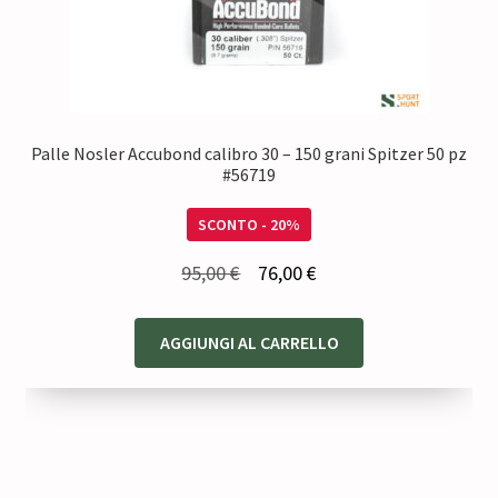
Palle Nosler Accubond calibro 30 – 150 grani Spitzer 50 pz
#56719
SCONTO - 20%
Il
Il
95,00
€
76,00
€
prezzo
prezzo
originale
attuale
AGGIUNGI AL CARRELLO
era:
è:
95,00 €.
76,00 €.