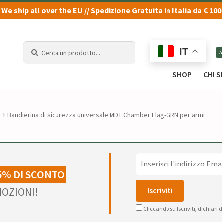
We ship all over the EU // Spedizione Gratuita in Italia da € 100
Cerca
Cerca
IT
un
un
prodotto...
prodotto...
SHOP
CHI 
Bandierina di sicurezza universale MDT Chamber Flag-GRN per armi
5% DI SCONTO
OZIONI!
Cliccando su Iscriviti, dichiari 