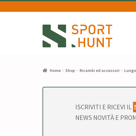
Vai
Vai
alla
al
navigazione
contenuto
Home
Shop
Ricambi ed accessori
Lungo
ISCRIVITI E RICEVI IL
NEWS NOVITÀ E PROM