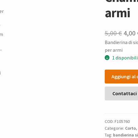
armi
Il
5,00
€
4,00
Bandierina di 
prez
per armi
origi
1 disponibili
era:
Bandierina
5,00 
Aggiungi al 
di
sicurezza
universale
Contattaci
MDT
Chamber
Flag-
COD:
F105760
GRN
Categorie:
Corto
,
per
Tag:
bandierina s