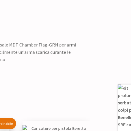
versale MDT Chamber Flag-GRN per armi
acilmente un’arma scarica durante le
ono
rdinabile