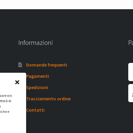
Informazioni
P
Domande frequenti
Pagamenti
Spedizioni
zzare e/o
Tracciamento ordine
tterà di
n
Contatti
tiche e