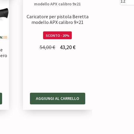
Caricatore per pistola Beretta
modello APX calibro 9×21
SCONTO - 20%
Il
Il
54,00
€
43,20
€
le
prezzo
prezzo
nero
originale
attuale
era:
è:
54,00 €.
43,20 €.
ezzo
tuale
AGGIUNGI AL CARRELLO
8,00 €.