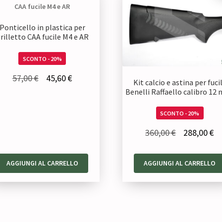
Ponticello in plastica per
rilletto CAA fucile M4 e AR
SCONTO - 20%
Il
Il
57,00
€
45,60
€
Kit calcio e astina per fuci
prezzo
prezzo
Benelli Raffaello calibro 12 
originale
attuale
SCONTO - 20%
era:
è:
Il
Il
360,00
€
288,00
€
57,00 €.
45,60 €.
prezzo
pr
originale
at
AGGIUNGI AL CARRELLO
AGGIUNGI AL CARRELLO
era:
è:
360,00 €.
28