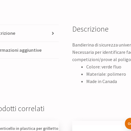
armi
quantità
Descrizione
rizione
Bandierina di sicurezza uni
rmazioni aggiuntive
Necessaria per identificare f
competizioni/prove al polig
Colore: verde fluo
Materiale: polimero
Made in Canada
dotti correlati
O