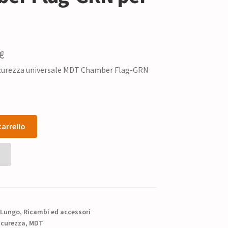
Il
€
sicurezza universale MDT Chamber Flag-GRN
zo
prezzo
nale
attuale
è:
€.
4,00 €.
carrello
Lungo
,
Ricambi ed accessori
icurezza
,
MDT