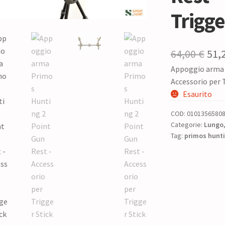
Trigge
Il
64,00
€
51,
Appoggio arma 
pre
Accessorio per 
ori
Esaurito
era:
COD:
0101356580
64,0
Categorie:
Lungo
Tag:
primos hunt