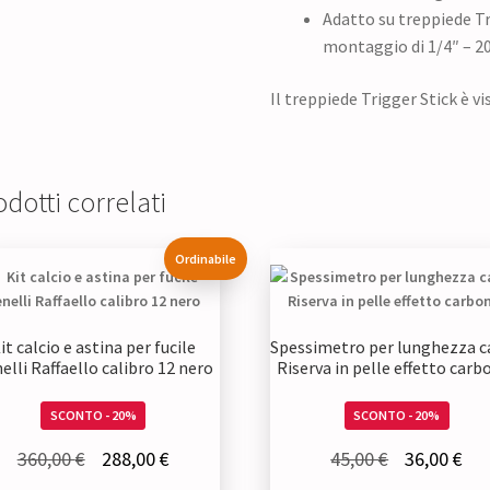
Adatto su treppiede Tr
montaggio di 1/4″ – 2
Il treppiede Trigger Stick è vi
dotti correlati
Ordinabile
it calcio e astina per fucile
Spessimetro per lunghezza c
elli Raffaello calibro 12 nero
Riserva in pelle effetto carb
SCONTO - 20%
SCONTO - 20%
Il
Il
Il
Il
360,00
€
288,00
€
45,00
€
36,00
€
prezzo
prezzo
prezzo
pre