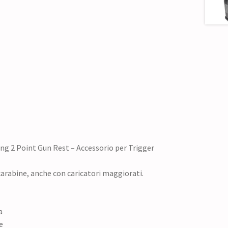
g 2 Point Gun Rest – Accessorio per Trigger
 e carabine, anche con caricatori maggiorati.
a
e