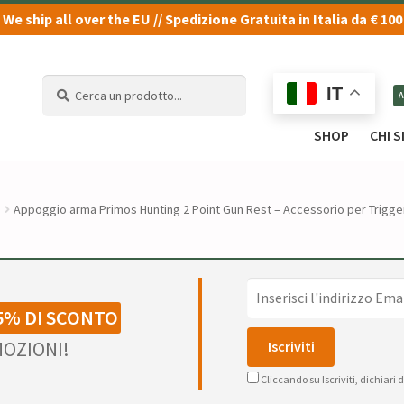
We ship all over the EU // Spedizione Gratuita in Italia da € 100
Cerca
Cerca
IT
un
un
prodotto...
prodotto...
SHOP
CHI 
Appoggio arma Primos Hunting 2 Point Gun Rest – Accessorio per Trigger
5% DI SCONTO
OZIONI!
Cliccando su Iscriviti, dichiari 