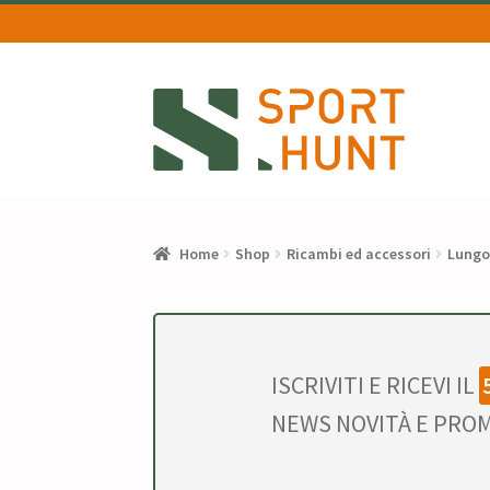
Vai
Vai
alla
al
navigazione
contenuto
Home
Shop
Ricambi ed accessori
Lungo
ISCRIVITI E RICEVI IL
NEWS NOVITÀ E PROM