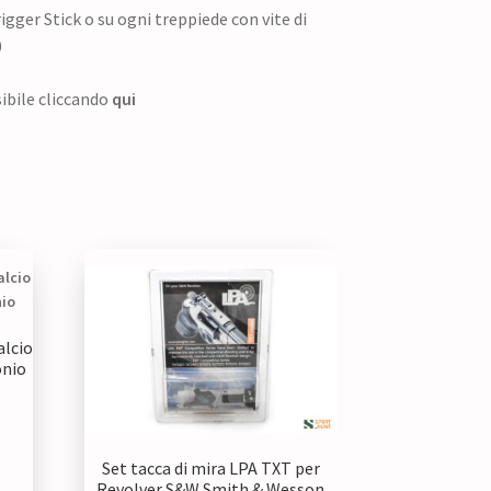
igger Stick o su ogni treppiede con vite di
0
sibile cliccando
qui
alcio
onio
Set tacca di mira LPA TXT per
zzo
Revolver S&W Smith & Wesson