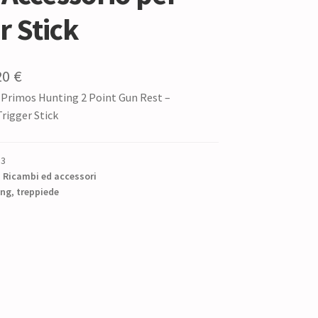
r Stick
Il
20
€
Primos Hunting 2 Point Gun Rest –
zzo
prezzo
Trigger Stick
ginale
attuale
è:
83
0 €.
51,20 €.
,
Ricambi ed accessori
ing
,
treppiede