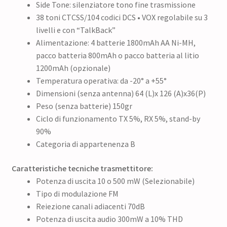
Side Tone: silenziatore tono fine trasmissione
38 toni CTCSS/104 codici DCS • VOX regolabile su 3
livelli e con “TalkBack”
Alimentazione: 4 batterie 1800mAh AA Ni-MH,
pacco batteria 800mAh o pacco batteria al litio
1200mAh (opzionale)
Temperatura operativa: da -20° a +55°
Dimensioni (senza antenna) 64 (L)x 126 (A)x36(P)
Peso (senza batterie) 150gr
Ciclo di funzionamento TX 5%, RX 5%, stand-by
90%
Categoria di appartenenza B
Caratteristiche tecniche trasmettitore:
Potenza di uscita 10 o 500 mW (Selezionabile)
Tipo di modulazione FM
Reiezione canali adiacenti 70dB
Potenza di uscita audio 300mW a 10% THD