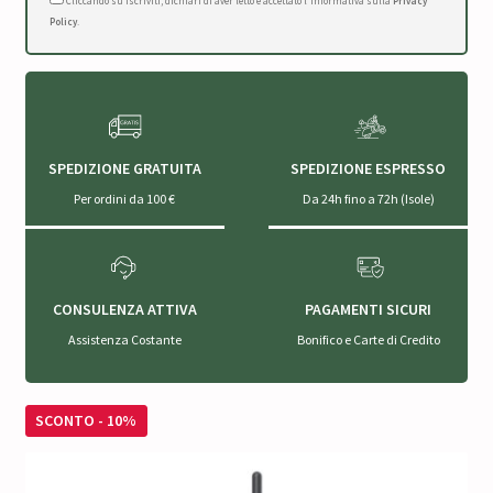
Cliccando su Iscriviti, dichiari di aver letto e accettato l'Informativa sulla
Privacy
Policy
.
SPEDIZIONE GRATUITA
SPEDIZIONE ESPRESSO
Per ordini da 100 €
Da 24h fino a 72h (Isole)
CONSULENZA ATTIVA
PAGAMENTI SICURI
Assistenza Costante
Bonifico e Carte di Credito
SCONTO - 10%