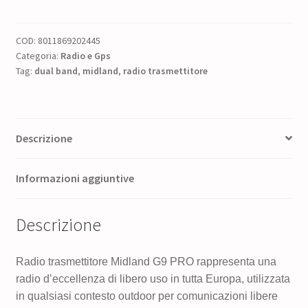
G9
PRO
COD:
8011869202445
Dual
Categoria:
Radio e Gps
Band
Tag:
dual band
,
midland
,
radio trasmettitore
quantità
Descrizione
Informazioni aggiuntive
Descrizione
Radio trasmettitore Midland G9 PRO rappresenta una
radio d’eccellenza di libero uso in tutta Europa, utilizzata
in qualsiasi contesto outdoor per comunicazioni libere