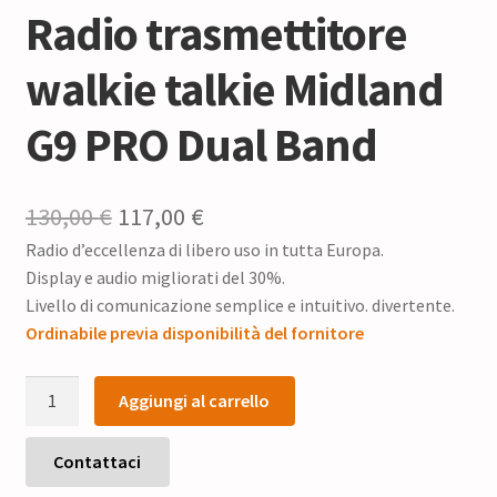
Radio trasmettitore
walkie talkie Midland
G9 PRO Dual Band
Il
Il
130,00
€
117,00
€
Radio d’eccellenza di libero uso in tutta Europa.
prezzo
prezzo
Display e audio migliorati del 30%.
originale
attuale
Livello di comunicazione semplice e intuitivo. divertente.
era:
è:
Ordinabile previa disponibilità del fornitore
130,00 €.
117,00 €.
Radio
Aggiungi al carrello
trasmettitore
walkie
talkie
Contattaci
Midland