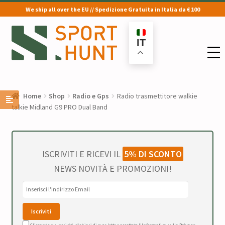
We ship all over the EU // Spedizione Gratuita in Italia da € 100
Vai
Vai
alla
al
IT
navigazione
contenuto
Home
Shop
Radio e Gps
Radio trasmettitore walkie
talkie Midland G9 PRO Dual Band
ISCRIVITI E RICEVI IL
5% DI SCONTO
NEWS NOVITÀ E PROMOZIONI!