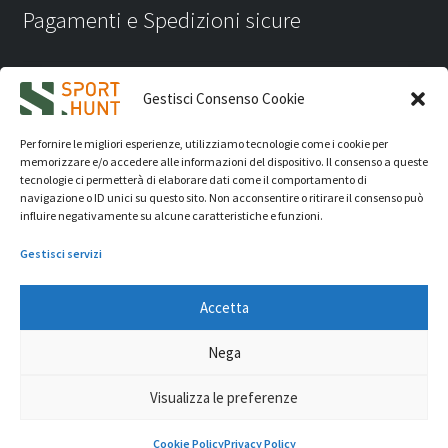
Pagamenti e Spedizioni sicure
Gestisci Consenso Cookie
Per fornire le migliori esperienze, utilizziamo tecnologie come i cookie per
memorizzare e/o accedere alle informazioni del dispositivo. Il consenso a queste
tecnologie ci permetterà di elaborare dati come il comportamento di
navigazione o ID unici su questo sito. Non acconsentire o ritirare il consenso può
influire negativamente su alcune caratteristiche e funzioni.
Gestisci servizi
Accetta
iVision Communication S.r.l.
- P.Iva 04233830407 - REA: RN
Nega
331582 Copyright 2026. Tutti i diritti riservati.
© Sport Hunt 2026
Visualizza le preferenze
0
Cookie Policy
Privacy Policy